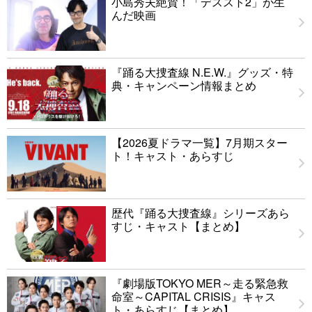
小島秀夫絶賛！「デススト2」が生
んだ映画
『踊る大捜査線 N.E.W.』グッズ・特
典・キャンペーン情報まとめ
【2026夏ドラマ一覧】7月期スター
ト！キャスト・あらすじ
歴代『踊る大捜査線』シリーズあら
すじ・キャスト【まとめ】
『劇場版TOKYO MER～走る緊急救
命室～CAPITAL CRISIS』キャス
ト・あらすじ【まとめ】