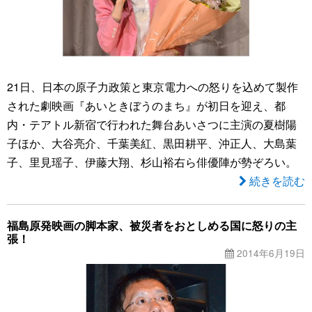
21日、日本の原子力政策と東京電力への怒りを込めて製作
された劇映画『あいときぼうのまち』が初日を迎え、都
内・テアトル新宿で行われた舞台あいさつに主演の夏樹陽
子ほか、大谷亮介、千葉美紅、黒田耕平、沖正人、大島葉
子、里見瑶子、伊藤大翔、杉山裕右ら俳優陣が勢ぞろい。
続きを読む
福島原発映画の脚本家、被災者をおとしめる国に怒りの主
張！
2014年6月19日