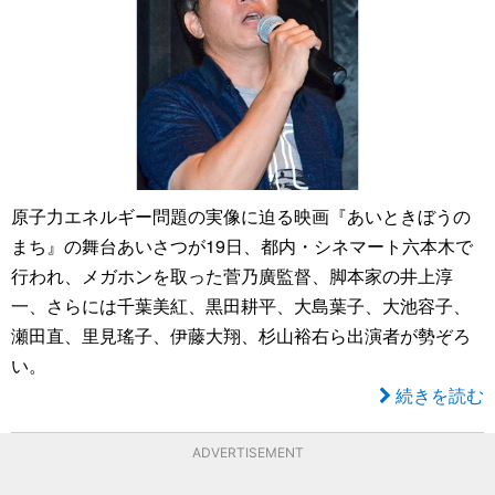
原子力エネルギー問題の実像に迫る映画『あいときぼうの
まち』の舞台あいさつが19日、都内・シネマート六本木で
行われ、メガホンを取った菅乃廣監督、脚本家の井上淳
一、さらには千葉美紅、黒田耕平、大島葉子、大池容子、
瀬田直、里見瑤子、伊藤大翔、杉山裕右ら出演者が勢ぞろ
い。
続きを読む
ADVERTISEMENT