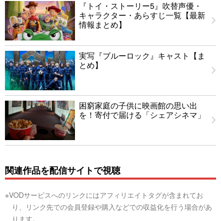
『トイ・ストーリー5』吹替声優・
キャラクター・あらすじ一覧【最新
情報まとめ】
実写『ブルーロック』キャスト【ま
とめ】
困窮家庭の子供に映画館の思い出
を！寄付で届ける「シェアシネマ」
関連作品を配信サイトで視聴
※VODサービスへのリンクにはアフィリエイトタグが含まれてお
り、リンク先での会員登録や購入などでの収益化を行う場合があ
ります。