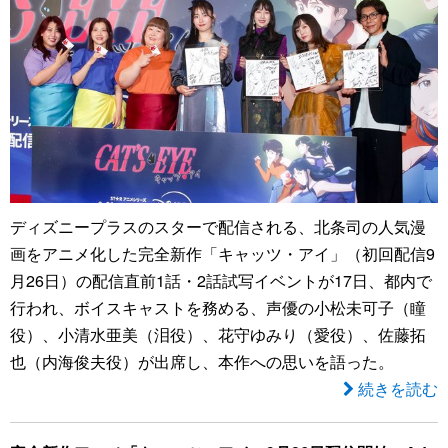
ディズニープラスのスターで配信される、北条司の人気漫
画をアニメ化した完全新作「キャッツ・アイ」（初回配信9
月26日）の配信直前1話・2話試写イベントが17日、都内で
行われ、ボイスキャストを務める、声優の小松未可子（瞳
役）、小清水亜美（泪役）、花守ゆみり（愛役）、佐藤拓
也（内海俊夫役）が出席し、本作への思いを語った。
続きを読む