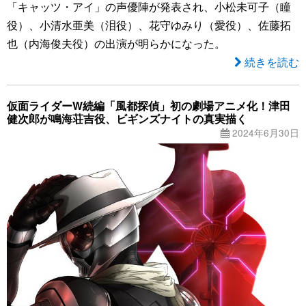
「キャッツ・アイ」の声優陣が発表され、小松未可子（瞳
役）、小清水亜美（泪役）、花守ゆみり（愛役）、佐藤拓
也（内海俊夫役）の出演が明らかになった。
続きを読む
仮面ライダーW続編「風都探偵」初の劇場アニメ化！津田
健次郎が鳴海荘吉役、ビギンズナイトの真実描く
2024年6月30日