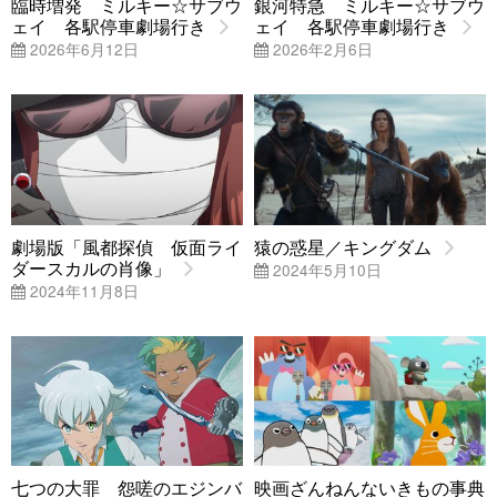
臨時増発 ミルキー☆サブウ
銀河特急 ミルキー☆サブウ
ェイ 各駅停車劇場行き
ェイ 各駅停車劇場行き
2026年6月12日
2026年2月6日
劇場版「風都探偵 仮面ライ
猿の惑星／キングダム
ダースカルの肖像」
2024年5月10日
2024年11月8日
七つの大罪 怨嗟のエジンバ
映画ざんねんないきもの事典