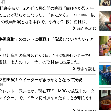
26日
小野恵令奈が、2014年3月公開の映画『白ゆき姫殺人事
ることが明らかになった。『さんかく』（2010年）以
りの映画出演となる本作で、小野はOL役に初挑戦。
続きを読む
半沢直樹」のコントに挑戦！「倍返しでいきたい」と
日
・品川庄司の庄司智春が5日、NHK放送センターで行
番組「七人のコント侍」の取材会に出席した。
続きを読む
マ初出演！ツイッターがきっかけとなって実現
8日
タレント・武井壮が、現在TBS・MBSで放送中の「タ
ァイター」で、ドラマ初出演を果たすことが明らかに
続きを読む