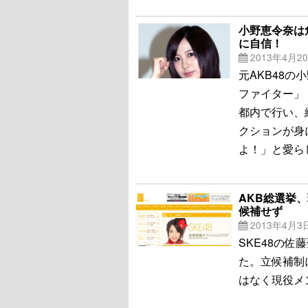
小野恵令奈は
に自信！
2013年4月2
元AKB48
ファイター」
都内で行い、
クションが身
よ！」と愛ら
AKB総選挙、
候補せず
2013年4月3
SKE48の佐
た。立候補制
はなく現役メ