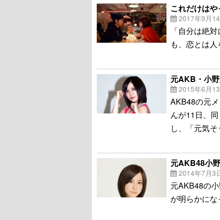
これだけはや
2017年9月1
「自分は絶対
も、恋とは人
元AKB・小
2015年6月1
AKB48の
んが11日、
し、「元気そ
元AKB48
2014年7月3
元AKB48
が明らかにな