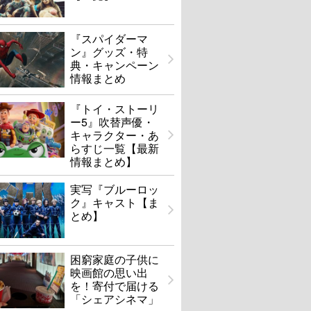
『スパイダーマ
ン』グッズ・特
典・キャンペーン
情報まとめ
『トイ・ストーリ
ー5』吹替声優・
キャラクター・あ
らすじ一覧【最新
情報まとめ】
実写『ブルーロッ
ク』キャスト【ま
とめ】
困窮家庭の子供に
映画館の思い出
を！寄付で届ける
「シェアシネマ」