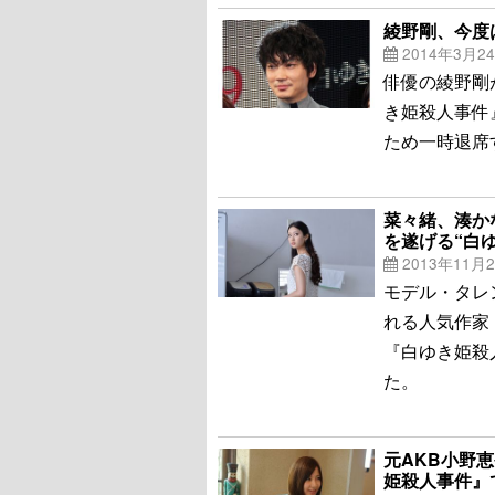
綾野剛、今度
2014年3月2
俳優の綾野剛
き姫殺人事件
ため一時退席
菜々緒、湊か
を遂げる“白
2013年11月
モデル・タレ
れる人気作家
『白ゆき姫殺
た。
元AKB小野
姫殺人事件』