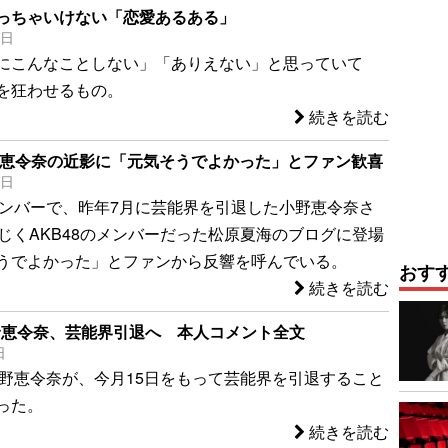
っちゃいけない「恋愛あるある」
4日
にこんなことしない」「ありえない」と思っていて
を狂わせるもの。
続きを読む
野恵令奈の近影に「元気そうでよかった」とファン歓喜
3日
元メンバーで、昨年7月に芸能界を引退した小野恵令奈さ
同じくAKB48のメンバーだった松原夏海のブログに登場
うでよかった」とファンから反響を呼んでいる。
おす
続きを読む
小野恵令奈、芸能界引退へ 本人コメント全文
日
の小野恵令奈が、今月15日をもって芸能界を引退すること
った。
続きを読む