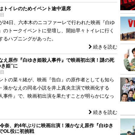
はトイレのためイベント途中退席
4日
が24日、六本木のニコファーレで行われた映画『白ゆ
』のトークイベントに登壇し、開始早々トイレに行く
するハプニングがあった。
続きを読む
なえ原作『白ゆき姫殺人事件』で映画初出演！謎の死
ゆき姫”に
2日
ントの菜々緒が、映画『告白』の原作者としても知ら
・湊かなえの同名小説を井上真央主演で映画化する
人事件』で、映画初出演を果たすことが明らかになっ
続きを読む
恵令奈、約4年ぶりに映画出演！湊かなえ原作『白ゆき
でOL役に初挑戦