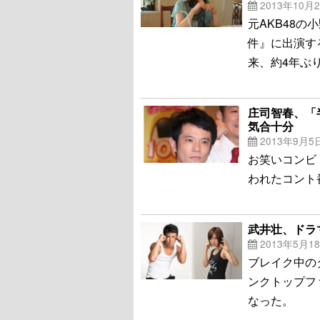
2013年10月
元AKB48の
件』に出演す
来、約4年ぶ
庄司智春、「
気合十分
2013年9月5
お笑いコンビ
われたコント
武井壮、ドラ
2013年5月1
ブレイク中の
ンクトップフ
なった。