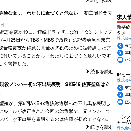
危険な女…「わたしに近づくと危ない」 初主演ドラマ
求人
0日
新卒総
の小野恵令奈が19日、連続ドラマ初主演作「タンクトップ
タメ
株式会社P
（4月25日からTBS・MBSで放送）の記者会見を東京
東
総合格闘技が得意な賞金稼ぎ役のために猛特訓したア
年収
に付いていることから「わたしに近づくと危ないです
正
しく警告した。
続きを読む
IPセ
株式会
現役メンバー初の不出馬表明！SKE48 佐藤聖羅は立
東
年収
日
正
藤聖羅が、第5回AKB48選抜総選挙への不出馬を表明し
にルールが改正された今回の総選挙で、元メンバーで
エンタ
ンバーが不出馬を表明するのは佐藤が初めてとなる。
ャー/
続きを読む
株式会社i