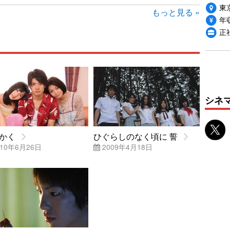
東
もっと見る »
年収
正
シネ
かく
ひぐらしのなく頃に 誓
10年6月26日
2009年4月18日