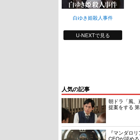
白ゆき姫殺人事件
U-NEXTで見る
人気の記事
朝ドラ「風、
提案をする 第
『マンダロリ
CEOが認める