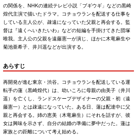
の関係を、NHKの連続テレビ小説「ブギウギ」などの黒崎
煌代主演で描いたドラマ。コチョウランを配送する仕事を
している主人公が、疎遠になっていた父親と再会する。監
督は『遠くへいきたいわ』などの短編を手掛けてきた団塚
唯我。主人公の父親を遠藤憲一が演じ、ほかに木竜麻生や
菊池亜希子、井川遥などが出演する。
あらすじ
再開発が進む東京・渋谷。コチョウランを配送している運
転手の蓮（黒崎煌代）は、幼いころに母親の由美子（井川
遥）を亡くし、ランドスケープデザイナーの父親・初（遠
藤憲一）とは疎遠になっていた。ある日、蓮は配達中に父
親と再会する。姉の恵美（木竜麻生）にそれを話すが、彼
女は興味を示さず、自分の結婚の準備に夢中だった。蓮は
家族との距離について考え始める。