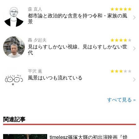
森 直人
★★★★★
★★★★★
都市論と政治的な含意を持つ令和・家族の風
景
轟 夕起夫
★★★★★
★★★★★
見はらすしかない視線、見はらすしかない世
代
平沢 薫
★★★★★
★★★★★
風景はいつも流れている
すべて見る »
関連記事
timelesz篠塚大輝の初出演映画『焼