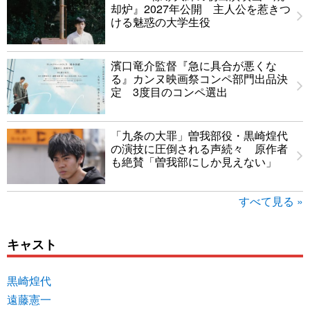
却炉』2027年公開 主人公を惹きつ
ける魅惑の大学生役
濱口竜介監督『急に具合が悪くな
る』カンヌ映画祭コンペ部門出品決
定 3度目のコンペ選出
「九条の大罪」曽我部役・黒崎煌代
の演技に圧倒される声続々 原作者
も絶賛「曽我部にしか見えない」
すべて見る »
キャスト
黒崎煌代
遠藤憲一