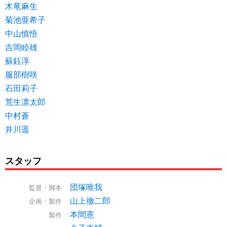
木竜麻生
菊池亜希子
中山慎悟
吉岡睦雄
蘇鈺淳
服部樹咲
石田莉子
荒生凛太郎
中村蒼
井川遥
スタッフ
団塚唯我
監督・脚本
山上徹二郎
企画・製作
本間憲
製作