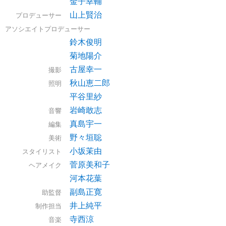
金子幸輔
山上賢治
プロデューサー
アソシエイトプロデューサー
鈴木俊明
菊地陽介
古屋幸一
撮影
秋山恵二郎
照明
平谷里紗
岩崎敢志
音響
真島宇一
編集
野々垣聡
美術
小坂茉由
スタイリスト
菅原美和子
ヘアメイク
河本花葉
副島正寛
助監督
井上純平
制作担当
寺西涼
音楽