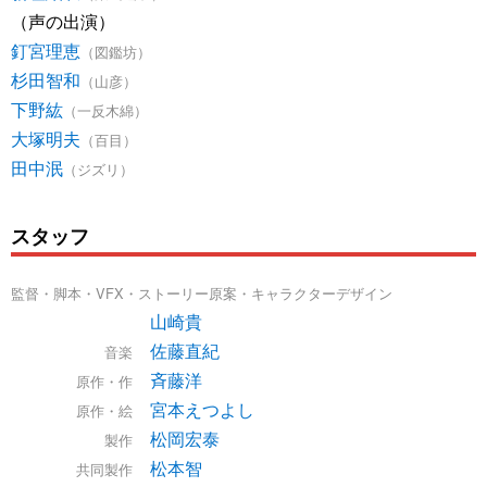
（声の出演）
釘宮理恵
（図鑑坊）
杉田智和
（山彦）
下野紘
（一反木綿）
大塚明夫
（百目）
田中泯
（ジズリ）
スタッフ
監督・脚本・VFX・ストーリー原案・キャラクターデザイン
山崎貴
佐藤直紀
音楽
斉藤洋
原作・作
宮本えつよし
原作・絵
松岡宏泰
製作
松本智
共同製作