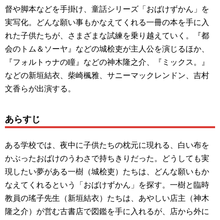
督や脚本などを手掛け、童話シリーズ「おばけずかん」を
実写化。どんな願い事もかなえてくれる一冊の本を手に入
れた子供たちが、さまざまな試練を乗り越えていく。『都
会のトム＆ソーヤ』などの城桧吏が主人公を演じるほか、
『フォルトゥナの瞳』などの神木隆之介、『ミックス。』
などの新垣結衣、柴崎楓雅、サニーマックレンドン、吉村
文香らが出演する。
あらすじ
ある学校では、夜中に子供たちの枕元に現れる、白い布を
かぶったおばけのうわさで持ちきりだった。どうしても実
現したい夢がある一樹（城桧吏）たちは、どんな願いもか
なえてくれるという「おばけずかん」を探す。一樹と臨時
教員の瑤子先生（新垣結衣）たちは、あやしい店主（神木
隆之介）が営む古書店で図鑑を手に入れるが、店から外に