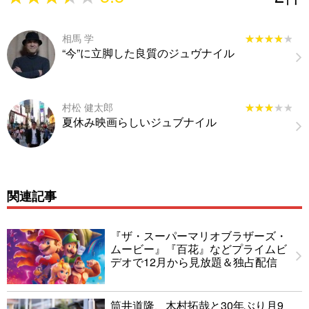
相馬 学
★★★★★
★★★★★
“今”に立脚した良質のジュヴナイル
村松 健太郎
★★★★★
★★★★★
夏休み映画らしいジュブナイル
関連記事
『ザ・スーパーマリオブラザーズ・
ムービー』『百花』などプライムビ
デオで12月から見放題＆独占配信
筒井道隆、木村拓哉と30年ぶり月9