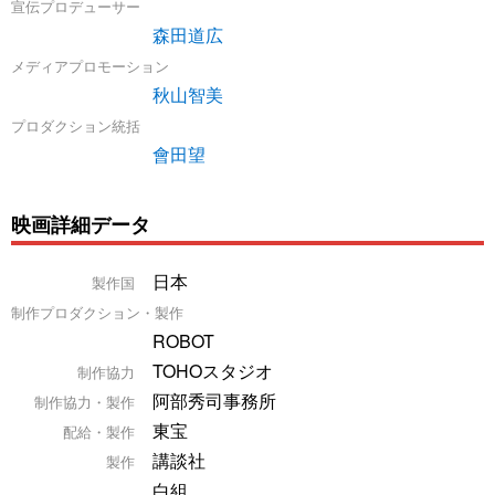
宣伝プロデューサー
森田道広
メディアプロモーション
秋山智美
プロダクション統括
會田望
映画詳細データ
日本
製作国
制作プロダクション・製作
ROBOT
TOHOスタジオ
制作協力
阿部秀司事務所
制作協力・製作
東宝
配給・製作
講談社
製作
白組