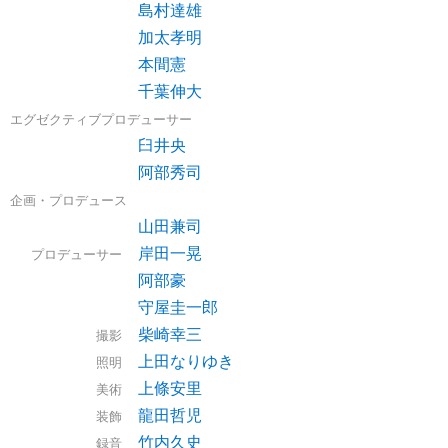
島村達雄
加太孝明
本間憲
千葉伸大
エグゼクティブプロデューサー
臼井央
阿部秀司
企画・プロデュース
山田兼司
岸田一晃
プロデューサー
阿部豪
守屋圭一郎
柴崎幸三
撮影
上田なりゆき
照明
上條安里
美術
龍田哲児
装飾
竹内久史
録音