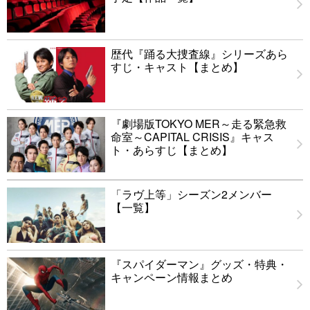
歴代『踊る大捜査線』シリーズあら
すじ・キャスト【まとめ】
『劇場版TOKYO MER～走る緊急救
命室～CAPITAL CRISIS』キャス
ト・あらすじ【まとめ】
「ラヴ上等」シーズン2メンバー
【一覧】
『スパイダーマン』グッズ・特典・
キャンペーン情報まとめ