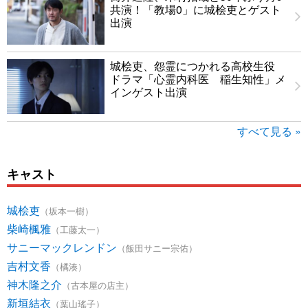
共演！「教場0」に城桧吏とゲスト
出演
城桧吏、怨霊につかれる高校生役
ドラマ「心霊内科医 稲生知性」メ
インゲスト出演
すべて見る »
キャスト
城桧吏
（坂本一樹）
柴崎楓雅
（工藤太一）
サニーマックレンドン
（飯田サニー宗佑）
吉村文香
（橘湊）
神木隆之介
（古本屋の店主）
新垣結衣
（葉山瑤子）