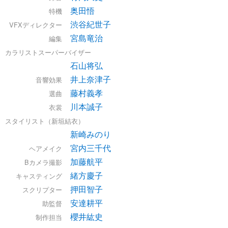
奥田悟
特機
渋谷紀世子
VFXディレクター
宮島竜治
編集
カラリストスーパーバイザー
石山将弘
井上奈津子
音響効果
藤村義孝
選曲
川本誠子
衣裳
スタイリスト（新垣結衣）
新崎みのり
宮内三千代
ヘアメイク
加藤航平
Bカメラ撮影
緒方慶子
キャスティング
押田智子
スクリプター
安達耕平
助監督
櫻井紘史
制作担当