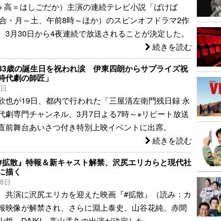
※ 高＝はしごだか）主演の連続テレビ小説「ばけば
総合・月～土、午前8時～ほか）のスピンオフドラマ2作
、3月30日から4夜連続で放送されることが決定した。
続きを読む
83歳の誕生日を祝われ涙 伊東四朗からサプライズ祝
時代劇の師匠」
9日
欣也が19日、都内で行われた「三屋清左衛門残日録 永
代劇専門チャンネル、3月7日よる7時～※リピート放送
直前舞台あいさつ付き特別上映イベントに出席。
続きを読む
#拡散』特報＆新キャスト解禁、沢尻エリカらと現代社
に描く
28日
、共演に沢尻エリカを迎えた映画『#拡散』（読み：カ
報映像が解禁され、さらに淵上泰史、山谷花純、赤間
山哲、DAIKI、高山孟久の出演が決定した。