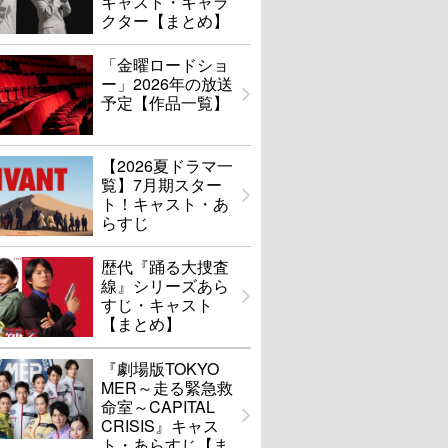
キャスト・キャラ
クター【まとめ】
「金曜ロードショ
ー」2026年の放送
予定【作品一覧】
【2026夏ドラマ一
覧】7月期スター
ト！キャスト・あ
らすじ
歴代『踊る大捜査
線』シリーズあら
すじ・キャスト
【まとめ】
『劇場版TOKYO
MER～走る緊急救
命室～CAPITAL
CRISIS』キャス
ト・あらすじ【ま