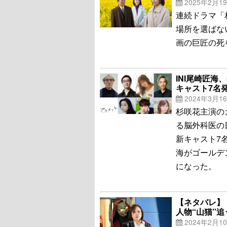
2025年2月1
連続ドラマ「相
場所を選ばな
画の巨匠の死
INI尾崎匠
キャスト7名
2024年3月1
杉咲花主演の
る脳外科医の
新キャスト7
海がゴールデ
になった。
【ネタバレ】
人物“山猫”追
2024年2月1