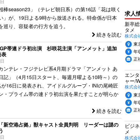
9日
棒season23」（テレビ朝日系）の第16話「花は咲く
求人
い」が、19日よる9時から放送される。特命係が日本
新卒総
を巡り、容疑者の行方を追う。
タメ
続きを読む
株式会社P
東
海、GP帯連ドラ初出演 杉咲花主演「アンメット」追加
年収
発表
正
6日
カンテレ・フジテレビ系4月期ドラマ「アンメット あ
エンタ
日記」（4月15日スタート、毎週月曜よる10時～）の
ャー/
名が16日に発表され、アイドルグループ・INIの尾崎匠
株式会社i
ン・プライム帯の連ドラ初出演を果たすことが明らか
東
年収
正
続きを読む
「新空港占拠」獣キャスト全員判明 リーダーは謎の
ビジネ
う
メ
0日
株式会