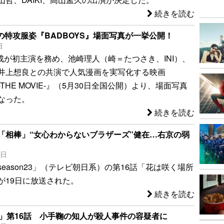
続きを読む
の特攻服姿『BADBOYS』場面写真が一挙公開！
日
一成が初主演を務め、池崎理人（崎＝たつさき、INI）、
井上想良との共演で人気漫画を実写化する映画
 -THE MOVIE-』（5月30日全国公開）より、場面写真
なった。
続きを読む
「相棒」“女心わからないブラザーズ”健在…右京の弱
0日
eason23」（テレビ朝日系）の第16話「花は咲く場所
が19日に放送された。
続きを読む
3」第16話 小手鞠の知人が殺人事件の容疑者に