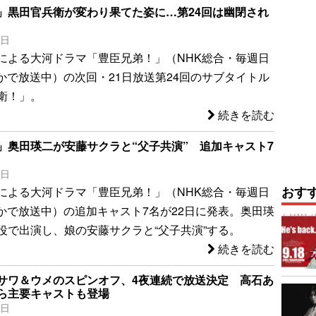
」黒田官兵衛が変わり果てた姿に…第24回は幽閉され
4日
による大河ドラマ「豊臣兄弟！」（NHK総合・毎週日
ほかで放送中）の次回・21日放送第24回のサブタイトル
衛！」。
続きを読む
」奥田瑛二が安藤サクラと“父子共演” 追加キャスト7
2日
おす
による大河ドラマ「豊臣兄弟！」（NHK総合・毎週日
ほかで放送中）の追加キャスト7名が22日に発表。奥田瑛
役で出演し、娘の安藤サクラと“父子共演”する。
続きを読む
サワ＆ウメのスピンオフ、4夜連続で放送決定 高石あ
ら主要キャストも登場
6日