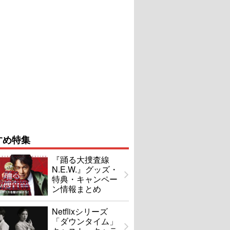
すめ特集
『踊る大捜査線
N.E.W.』グッズ・
特典・キャンペー
ン情報まとめ
Netflixシリーズ
「ダウンタイム」