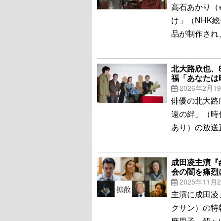
高石あかり（
け」（NHK
品が制作され
北大路欣也、
福「あなたは
2026年2月1
俳優の北大路
遠の絆」（時
あり）の放送
成田凌主演『
会の闇を痛烈
2025年11月
主演に成田凌
クサン）の特
麻里子、船ヶ