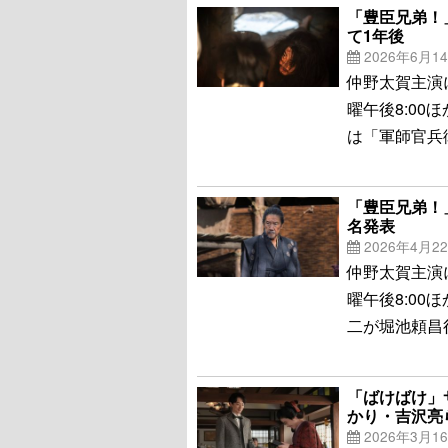
「豊臣兄弟！
て1年後
2026年6月1
仲野太賀主演
曜午後8:00
は「軍師官兵
「豊臣兄弟！
名発表
2026年4月2
仲野太賀主演
曜午後8:00
二が堀池頼昌
「ばけばけ」
かり・吉沢亮
2026年3月1