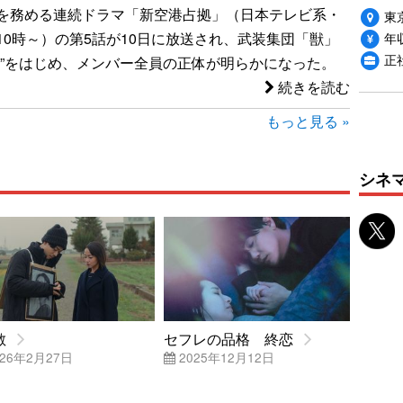
を務める連続ドラマ「新空港占拠」（日本テレビ系・
東
年収
10時～）の第5話が10日に放送され、武装集団「獣」
正
龍”をはじめ、メンバー全員の正体が明らかになった。
続きを読む
もっと見る »
シネ
散
セフレの品格 終恋
26年2月27日
2025年12月12日