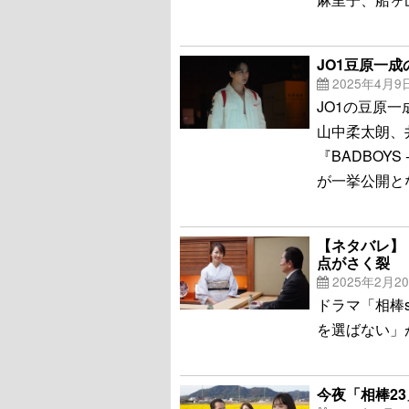
JO1豆原一成
2025年4月9
JO1の豆原
山中柔太朗、
『BADBOYS
が一挙公開と
【ネタバレ】
点がさく裂
2025年2月2
ドラマ「相棒s
を選ばない」
今夜「相棒2