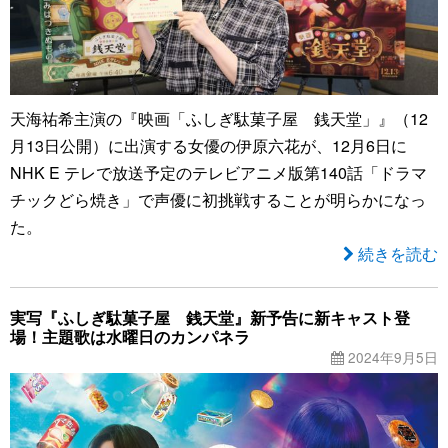
天海祐希主演の『映画「ふしぎ駄菓子屋 銭天堂」』（12
月13日公開）に出演する女優の伊原六花が、12月6日に
NHK E テレで放送予定のテレビアニメ版第140話「ドラマ
チックどら焼き」で声優に初挑戦することが明らかになっ
た。
続きを読む
実写『ふしぎ駄菓子屋 銭天堂』新予告に新キャスト登
場！主題歌は水曜日のカンパネラ
2024年9月5日