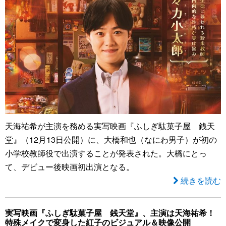
天海祐希が主演を務める実写映画『ふしぎ駄菓子屋 銭天
堂』（12月13日公開）に、大橋和也（なにわ男子）が初の
小学校教師役で出演することが発表された。大橋にとっ
て、デビュー後映画初出演となる。
続きを読む
実写映画『ふしぎ駄菓子屋 銭天堂』、主演は天海祐希！
特殊メイクで変身した紅子のビジュアル＆映像公開