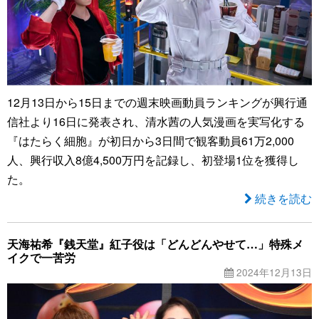
12月13日から15日までの週末映画動員ランキングが興行通
信社より16日に発表され、清水茜の人気漫画を実写化する
『はたらく細胞』が初日から3日間で観客動員61万2,000
人、興行収入8億4,500万円を記録し、初登場1位を獲得し
た。
続きを読む
天海祐希『銭天堂』紅子役は「どんどんやせて…」特殊メ
イクで一苦労
2024年12月13日