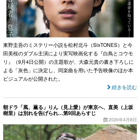
東野圭吾のミステリー小説を松村北斗（SixTONES）と今
田美桜のダブル主演により実写映画化する『白鳥とコウモ
リ』（9月4日公開）の主題歌が、大森元貴の書き下ろしに
よる「灰色」に決定し、同楽曲を用いた予告映像のほか本
ビジュアルが公開された。
続きを読む
朝ドラ「風、薫る」りん（見上愛）が東京へ、直美（上坂
樹里）は別れを告げられ…第9回あらすじ
2026年4月8日