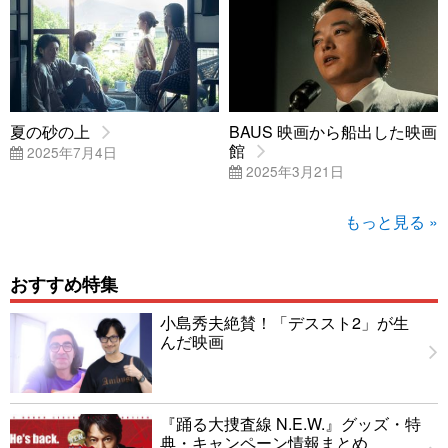
夏の砂の上
BAUS 映画から船出した映画
館
2025年7月4日
2025年3月21日
もっと見る »
おすすめ特集
小島秀夫絶賛！「デススト2」が生
んだ映画
『踊る大捜査線 N.E.W.』グッズ・特
典・キャンペーン情報まとめ