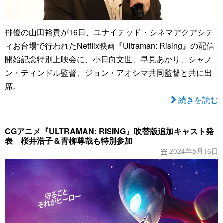
俳優の山田裕貴が16日、ユナイテッド・シネマアクアシテ
ィお台場で行われたNetflix映画『Ultraman: Rising』の配信
開始記念特別上映会に、小日向文世、早見あかり、シャノ
ン・ティンドル監督、ジョン・アオシマ共同監督と共に出
席。
続きを読む
CGアニメ『ULTRAMAN: RISING』吹替版追加キャスト発
表 桜井浩子＆青柳尊哉も特別参加
2024年5月16日