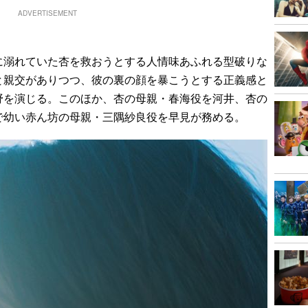
ADVERTISEMENT
溺れていた杏を救おうとする人情味あふれる型破りな
と親交がありつつ、彼の裏の顔を暴こうとする正義感と
野を演じる。このほか、杏の母親・春海役を河井、杏の
で幼い赤ん坊の母親・三隅紗良役を早見が務める。