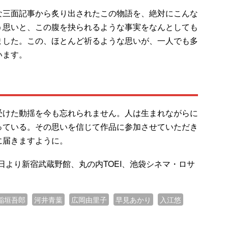
な三面記事から炙り出されたこの物語を、絶対にこんな
う思いと、この腹を抉られるような事実をなんとしても
ました。この、ほとんど祈るような思いが、一人でも多
います。
受けた動揺を今も忘れられません。人は生まれながらに
っている。その思いを信じて作品に参加させていただき
に届きますように。
7日より新宿武蔵野館、丸の内TOEI、池袋シネマ・ロサ
稲垣吾郎
河井青葉
広岡由里子
早見あかり
入江悠