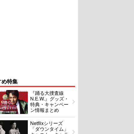
すめ特集
『踊る大捜査線
N.E.W.』グッズ・
特典・キャンペー
ン情報まとめ
Netflixシリーズ
「ダウンタイム」