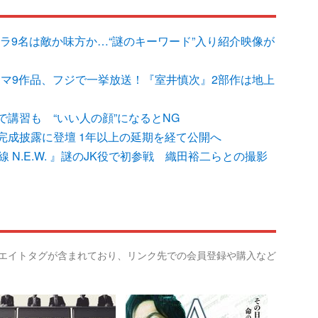
キャラ9名は敵か味方か…“謎のキーワード”入り紹介映像が
ラマ9作品、フジで一挙放送！『室井慎次』2部作は地上
講習も “いい人の顔”になるとNG
完成披露に登壇 1年以上の延期を経て公開へ
 N.E.W. 』謎のJK役で初参戦 織田裕二らとの撮影
リエイトタグが含まれており、リンク先での会員登録や購入など