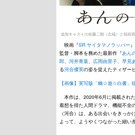
追加キャストの佐藤二朗（左端）と稲垣吾郎（
映画『
SR サイタマノラッパー
』
監督・脚本を務めた最新作『
あん
郎
、
河井青葉
、
広岡由里子
、
早見
る
河合優実
の姿を捉えたティザー
【画像】実写版「幽☆遊☆白書」
本作は、2020年6月に掲載され
着想を得た人間ドラマ。機能不全
（河合）は、ある出会いをきっか
よって、ようやくつながった細い