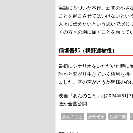
実話に基づいた本作。新聞の小さ
ことを起こさせてはいけないとい
人々に伝えたいという思いで演じ
くの方々の胸に届くことを願って
稲垣吾郎（桐野達樹役）
最初にシナリオをいただいた時に
誰かと繋がり生きていく権利を持
ました。杏の声がどうか皆様の心
映画『あんのこと』は2024年6月
ほか全国公開
あんのこと
河合優実
佐藤二朗