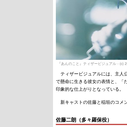
『あんのこと』ティザービジュアル - (c)
ティザービジュアルには、主人公
で懸命に生きる彼女の表情と、「
印象的な仕上がりとなっている。
新キャストの佐藤と稲垣のコメン
佐藤二朗（多々羅保役）