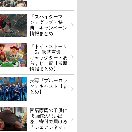
『スパイダーマ
ン』グッズ・特
典・キャンペーン
情報まとめ
『トイ・ストーリ
ー5』吹替声優・
キャラクター・あ
らすじ一覧【最新
情報まとめ】
実写『ブルーロッ
ク』キャスト【ま
とめ】
困窮家庭の子供に
映画館の思い出
を！寄付で届ける
「シェアシネマ」