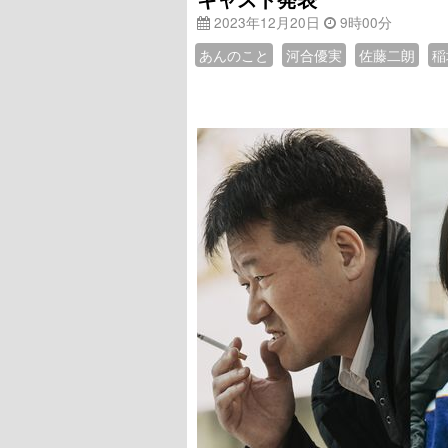
2023年12月20日
9時00分
あんのこと
河合優実
佐藤二朗
稲