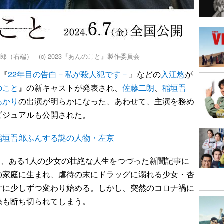
右端） - (c) 2023『あんのこと』製作委員会
『
22年目の告白－私が殺人犯です－
』などの
入江悠
が
のこと
』の新キャストが発表され、
佐藤二朗
、
稲垣吾
あかり
の出演が明らかになった、あわせて、主演を務め
ビジュアルも公開された。
稲垣吾郎ふんする謎の人物・左京
た、ある1人の少女の壮絶な人生をつづった新聞記事に
の家庭に生まれ、虐待の末にドラッグに溺れる少女・杏
けに少しずつ変わり始める。しかし、突然のコロナ禍に
糸も断ち切られてしまう。