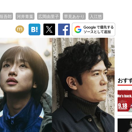
垣吾郎
河井青葉
広岡由里子
早見あかり
入江悠
おす