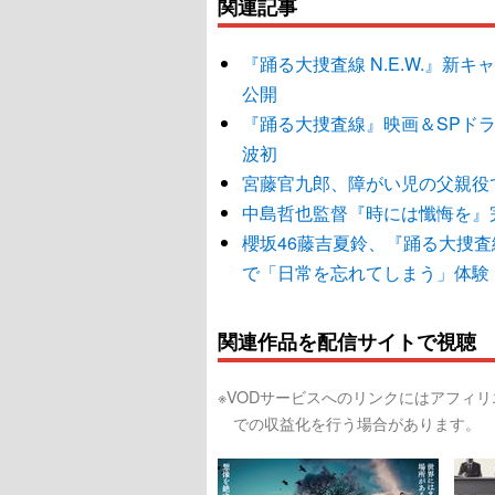
関連記事
『踊る大捜査線 N.E.W.』新
公開
『踊る大捜査線』映画＆SPド
波初
宮藤官九郎、障がい児の父親役で
中島哲也監督『時には懺悔を』
櫻坂46藤吉夏鈴、『踊る大捜査線
で「日常を忘れてしまう」体験
関連作品を配信サイトで視聴
※VODサービスへのリンクにはアフィ
での収益化を行う場合があります。