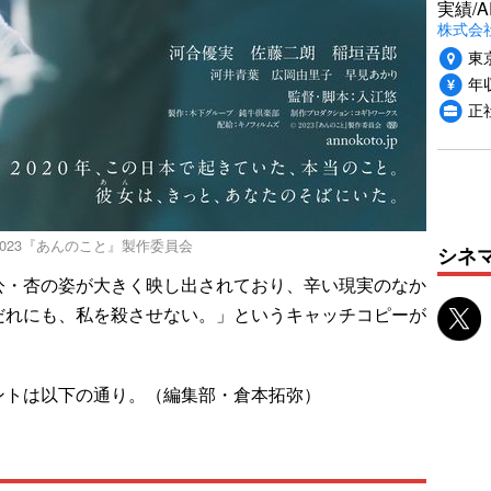
実績/A
株式会社
東
年収
正
 2023『あんのこと』製作委員会
シネ
・杏の姿が大きく映し出されており、辛い現実のなか
だれにも、私を殺させない。」というキャッチコピーが
トは以下の通り。（編集部・倉本拓弥）