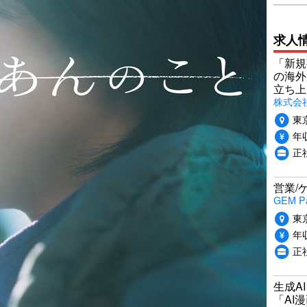
求人
「新規
の海外
立ち上
株式会社P
東
年収
正社
営業/
GEM P
東
年収
正
生成A
「AI