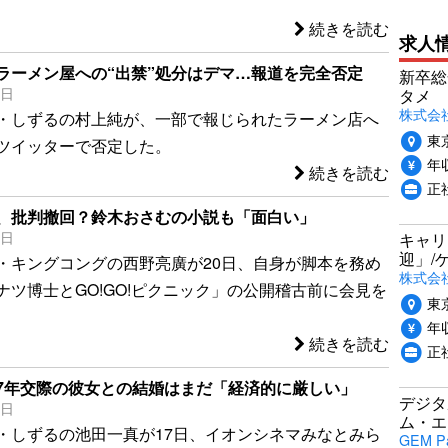
続きを読む
求人
ラーメン屋への“出禁”処分はデマ…報道を完全否定
新卒総
5日
タメ
株式会社P
・しずるの村上純が、一部で報じられたラーメン店へ
東
ツイッターで否定した。
年収
続きを読む
正
、批判撤回？鈴木おさむの小説も「面白い」
0日
キャリ
迎」/
・キングコングの西野亮廣が20日、自身が脚本を務め
株式会
ナツ博士とGO!GO!ピクニック」の公開稽古前に会見を
東
年収
続きを読む
正
7年交際の彼女との結婚はまだ「経済的に厳しい」
デジタ
7日
ム・エ
・しずるの池田一真が17日、イオンシネマみなとみら
GEM P