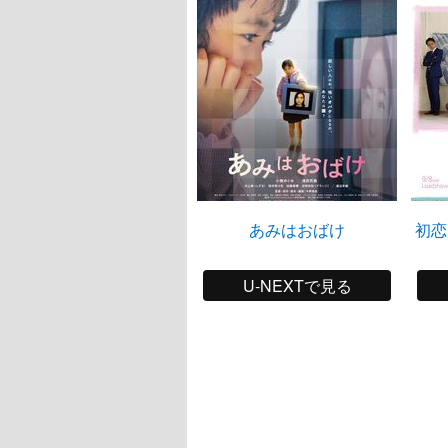
あみはおばけ
初恋
U-NEXTで見る