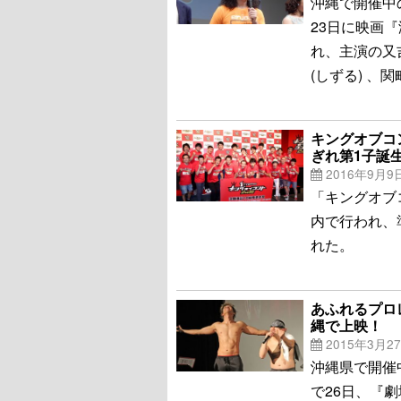
沖縄で開催中
23日に映画
れ、主演の又
(しずる) 、
キングオブコ
ぎれ第1子誕
2016年9月9
「キングオブ
内で行われ、
れた。
あふれるプロ
縄で上映！
2015年3月2
沖縄県で開催
で26日、『