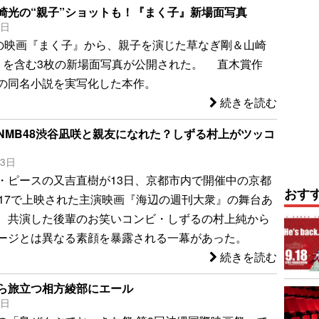
崎光の“親子”ショットも！『まく子』新場面写真
4日
開の映画『まく子』から、親子を演じた草なぎ剛＆山崎
トを含む3枚の新場面写真が公開された。 直木賞作
の同名小説を実写化した本作。
続きを読む
NMB48渋谷凪咲と親友になれた？しずる村上がツッコ
13日
・ピースの又吉直樹が13日、京都市内で開催中の京都
おす
017で上映された主演映画『海辺の週刊大衆』の舞台あ
、共演した後輩のお笑いコンビ・しずるの村上純から
ージとは異なる素顔を暴露される一幕があった。
続きを読む
ら旅立つ相方綾部にエール
3日