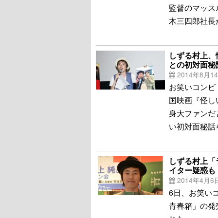
監督のマッス
木三四郎社長
しずる村上、
との初対面秘
2014年8月1
お笑いコンビ
国映画『怪し
身大ファンだ
い初対面秘話
しずる村上「
イター疑惑も
2014年4月6
6日、お笑い
青春箱」の発