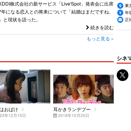
DDI株式会社の新サービス「Live'Spot」発表会に出席
東
7年になる恋人との将来について「結婚はまだですね、
年収
正
」と現状を語った。
続きを読む
もっと見る »
シネ
はおばけ
耳かきランデブー
23年12月15日
2018年10月20日