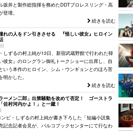
ル坂井と製作総指揮を務めたDDTプロレスリング・高
が登壇。
続きを読む
憧れの人をドン引きさせる 『怪しい彼女』ヒロイン
話
4日
・しずるの村上純が13日、新宿武蔵野館で行われた韓
い彼女』のロングラン御礼トークショーに出席し、自
という本作のヒロイン、シム・ウンギョンとのほろ苦
を明かした。
続きを読む
ラーメン二郎」出禁騒動を改めて否定！ ゴーストラ
「佐村河内かよ！」と一蹴！
日
コンビ・しずるの村上純が書き下ろした「短編小説集
売記念記者会見が、パルコブックセンターにて行なわ