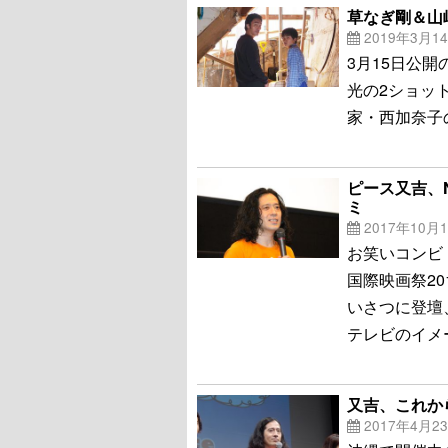
草なぎ剛＆山
2019年3月1
3月15日公
光の2ショッ
家・西加奈子
ピース又吉、
ミ
2017年10月
お笑いコンビ
国際映画祭2
いさつに登壇
テレビのイメ
又吉、これか
2017年4月2