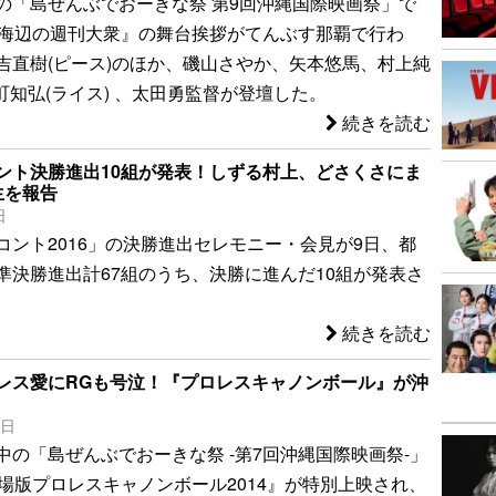
の「島ぜんぶでおーきな祭 第9回沖縄国際映画祭」で
『海辺の週刊大衆』の舞台挨拶がてんぶす那覇で行わ
吉直樹(ピース)のほか、磯山さやか、矢本悠馬、村上純
関町知弘(ライス) 、太田勇監督が登壇した。
続きを読む
ント決勝進出10組が発表！しずる村上、どさくさにま
生を報告
日
コント2016」の決勝進出セレモニー・会見が9日、都
準決勝進出計67組のうち、決勝に進んだ10組が発表さ
続きを読む
レス愛にRGも号泣！『プロレスキャノンボール』が沖
7日
中の「島ぜんぶでおーきな祭 -第7回沖縄国際映画祭-」
劇場版プロレスキャノンボール2014』が特別上映され、