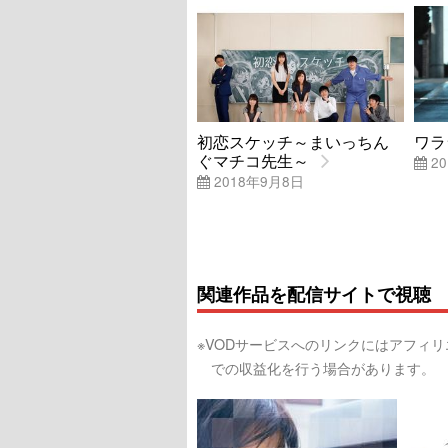
初恋スケッチ～まいっちん
ワラ
ぐマチコ先生～
20
2018年9月8日
関連作品を配信サイトで視聴
※VODサービスへのリンクにはアフィ
での収益化を行う場合があります。