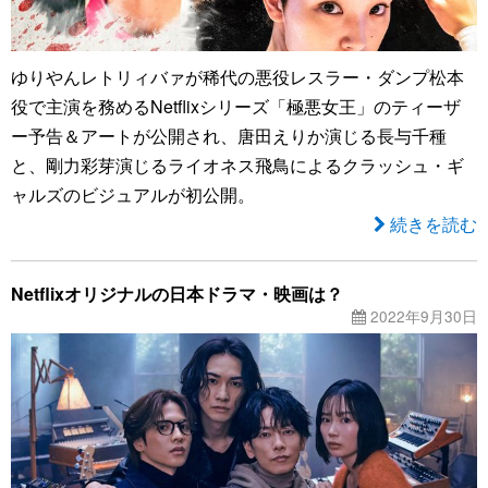
ゆりやんレトリィバァが稀代の悪役レスラー・ダンプ松本
役で主演を務めるNetflixシリーズ「極悪女王」のティーザ
ー予告＆アートが公開され、唐田えりか演じる長与千種
と、剛力彩芽演じるライオネス飛鳥によるクラッシュ・ギ
ャルズのビジュアルが初公開。
続きを読む
Netflixオリジナルの日本ドラマ・映画は？
2022年9月30日