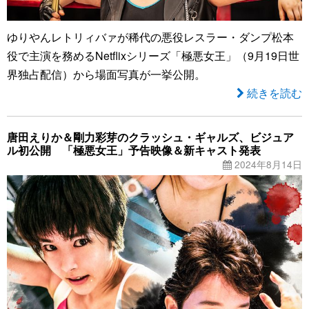
ゆりやんレトリィバァが稀代の悪役レスラー・ダンプ松本
役で主演を務めるNetflixシリーズ「極悪女王」（9月19日世
界独占配信）から場面写真が一挙公開。
続きを読む
唐田えりか＆剛力彩芽のクラッシュ・ギャルズ、ビジュア
ル初公開 「極悪女王」予告映像＆新キャスト発表
2024年8月14日