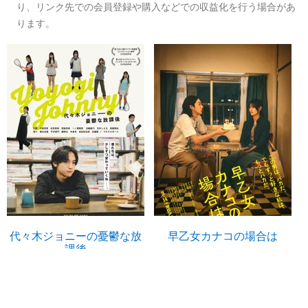
り、リンク先での会員登録や購入などでの収益化を行う場合があ
ります。
代々木ジョニーの憂鬱な放
早乙女カナコの場合は
課後
U-NEXTで見る
U-NEXTで見る