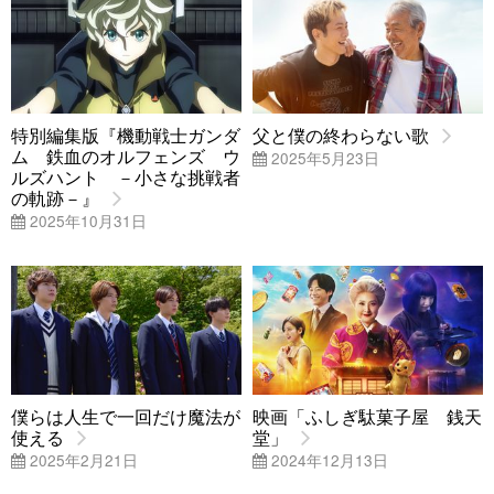
特別編集版『機動戦士ガンダ
父と僕の終わらない歌
ム 鉄血のオルフェンズ ウ
2025年5月23日
ルズハント －小さな挑戦者
の軌跡－』
2025年10月31日
僕らは人生で一回だけ魔法が
映画「ふしぎ駄菓子屋 銭天
使える
堂」
2025年2月21日
2024年12月13日