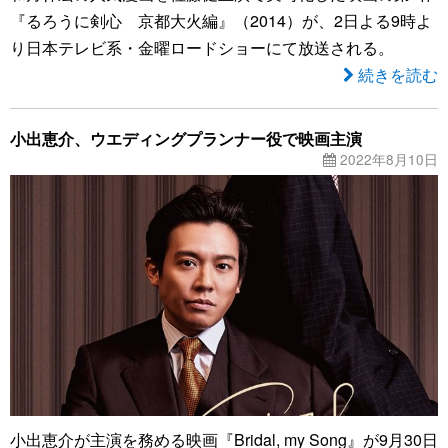
『るろうに剣心 京都大火編』（2014）が、2日よる9時よ
り日本テレビ系・金曜ロードショーにて放送される。
続きを読む
小出恵介、ウエディングプランナー役で映画主演
2022年8月10日
小出恵介が主演を務める映画『Bridal, my Song』が9月30日