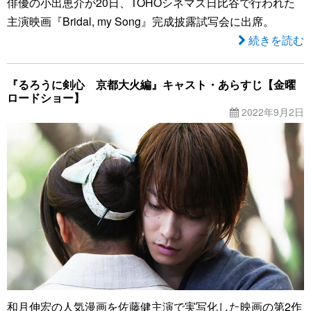
俳優の小出恵介が20日、TOHOシネマズ日比谷で行われた
主演映画『Bridal, my Song』完成披露試写会に出席。
続きを読む
『るろうに剣心 京都大火編』キャスト・あらすじ【金曜
ロードショー】
2022年9月2日
和月伸宏の人気漫画を佐藤健主演で実写化した映画の第2作