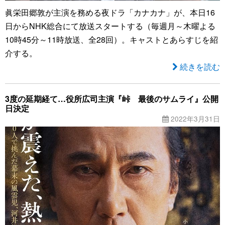
眞栄田郷敦が主演を務める夜ドラ「カナカナ」が、本日16
日からNHK総合にて放送スタートする（毎週月～木曜よる
10時45分～11時放送、全28回）。キャストとあらすじを紹
介する。
続きを読む
3度の延期経て…役所広司主演『峠 最後のサムライ』公開
日決定
2022年3月31日