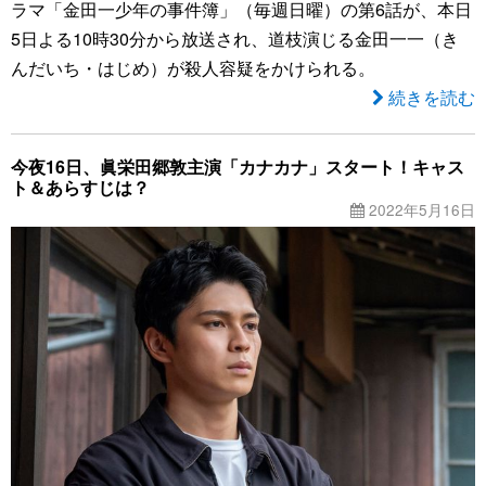
ラマ「金田一少年の事件簿」（毎週日曜）の第6話が、本日
5日よる10時30分から放送され、道枝演じる金田一一（き
んだいち・はじめ）が殺人容疑をかけられる。
続きを読む
今夜16日、眞栄田郷敦主演「カナカナ」スタート！キャス
ト＆あらすじは？
2022年5月16日