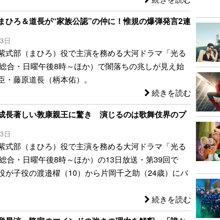
まひろ＆道長が“家族公認”の仲に！惟規の爆弾発言2連
13日
紫式部（まひろ）役で主演を務める大河ドラマ「光る
K総合・日曜午後8時～ほか）で闇落ちの兆しが見え始
臣・藤原道長（柄本佑）。
続きを読む
成長著しい敦康親王に驚き 演じるのは歌舞伎界のプ
13日
紫式部（まひろ）役で主演を務める大河ドラマ「光る
K総合・日曜午後8時～ほか）の13日放送・第39回で
役が子役の渡邉櫂（10）から片岡千之助（24歳）にバ
続きを読む