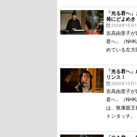
「光る君へ」
発にどよめき
2024年10月
吉高由里子が
君へ」（NH
めている左大
「光る君へ」
リンス！
2024年10月
吉高由里子が
君へ」（NH
は、敦康親王
トンタッチ。