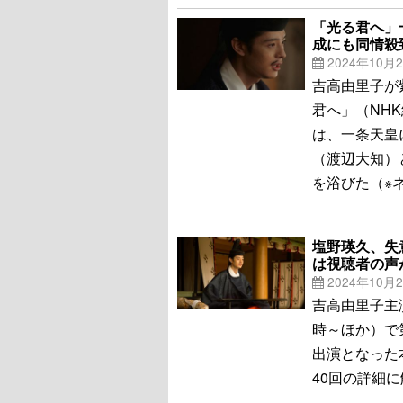
「光る君へ」
成にも同情殺
2024年10月
吉高由里子が
君へ」（NH
は、一条天皇
（渡辺大知）
を浴びた（※
塩野瑛久、失
は視聴者の声
2024年10月
吉高由里子主
時～ほか）で
出演となった
40回の詳細