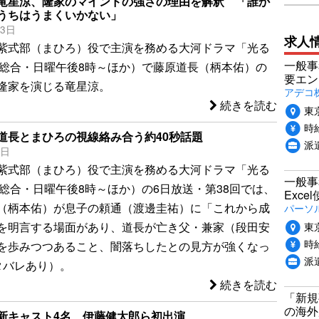
竜星涼、隆家のマインドの強さの理由を解釈 「誰か
うちはうまくいかない」
13日
求人
紫式部（まひろ）役で主演を務める大河ドラマ「光る
一般事
K総合・日曜午後8時～ほか）で藤原道長（柄本佑）の
要エン
隆家を演じる竜星涼。
アデコ
続きを読む
東
時給
道長とまひろの視線絡み合う約40秒話題
派
7日
紫式部（まひろ）役で主演を務める大河ドラマ「光る
一般事
K総合・日曜午後8時～ほか）の6日放送・第38回では、
Exc
（柄本佑）が息子の頼通（渡邊圭祐）に「これから成
パーソ
東
を明言する場面があり、道長が亡き父・兼家（段田安
時給
を歩みつつあること、闇落ちしたとの見方が強くなっ
派
タバレあり）。
続きを読む
「新規
の海外
新キャスト4名 伊藤健太郎ら初出演