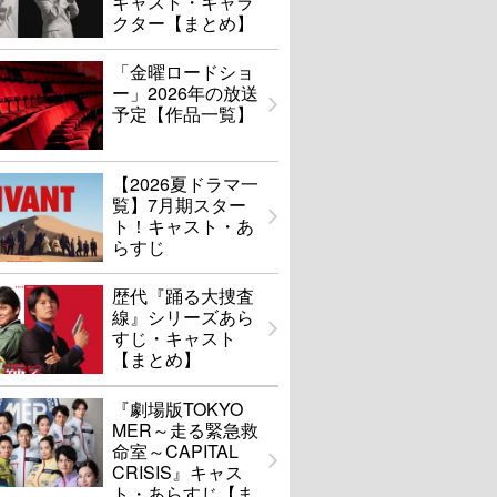
キャスト・キャラ
クター【まとめ】
「金曜ロードショ
ー」2026年の放送
予定【作品一覧】
【2026夏ドラマ一
覧】7月期スター
ト！キャスト・あ
らすじ
歴代『踊る大捜査
線』シリーズあら
すじ・キャスト
【まとめ】
『劇場版TOKYO
MER～走る緊急救
命室～CAPITAL
CRISIS』キャス
ト・あらすじ【ま