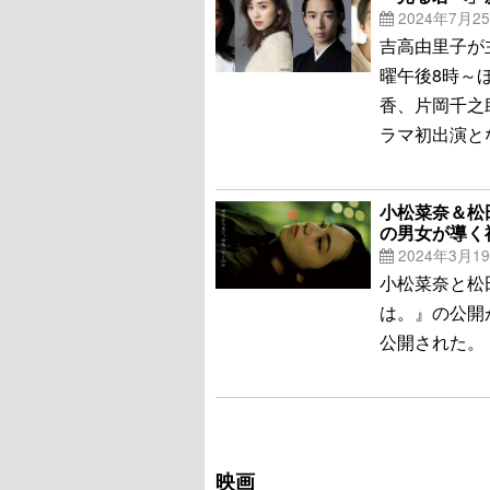
2024年7月2
吉高由里子が
曜午後8時～
香、片岡千之
ラマ初出演と
小松菜奈＆松
の男女が導く
2024年3月1
小松菜奈と松
は。』の公開
公開された。
映画