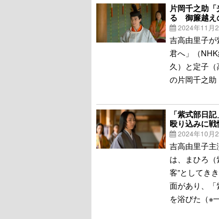
片岡千之助「
る 御簾越え
2024年11月
吉高由里子が
君へ」（NH
久）と定子（
の片岡千之助
「紫式部日記
殴り込みに戦
2024年10月
吉高由里子主
は、まひろ（
客”としてき
面があり、「
を浴びた（※