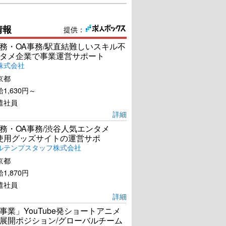
情報
提供：
務・OA事務/駅直結難しいスキル不
タメ企業で事業運営サポート
株式会社
京都
1,630円～
遣社員
詳細
務・OA事務/渋谷人気エンタメ
el使用グッズサイトの運営サポ
ルテンプスタッフ株式会社
京都
1,870円
遣社員
詳細
事業」YouTube発ショートアニメ
展開ポジション/グローバルチーム