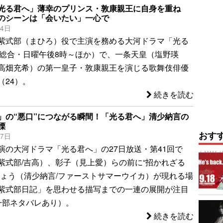
光る君へ」薄幸のプリンス・敦康親王に自身を重ね
のシーンは「会いたい」一心で
24日
紫式部（まひろ）役で主演を務める大河ドラマ「光る
K総合・日曜午後8時～ほか）で、一条天皇（塩野瑛
高畑充希）の第一皇子・敦康親王を演じる歌舞伎俳優
（24）。
続きを読む
」の“悪口”につながる瞬間！「光る君へ」清少納言の
慄
おす
27日
演の大河ドラマ「光る君へ」の27日放送・第41回で
紫式部/吉高）、彰子（見上愛）らの前に“招かれざる
きょう（清少納言/ファーストサマーウイカ）が現れる場
紫式部日記」を思わせる描写までの一連の展開が注目
一部ネタバレあり）。
続きを読む