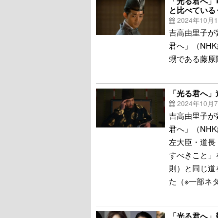
「光る君へ」
と比べている
2024年10月
吉高由里子が
君へ」（NH
甥である藤原
「光る君へ」
2024年10月
吉高由里子が
君へ」（NH
左大臣・道長
すべきこと」
則）と同じ道
た（※一部ネ
「光る君へ」