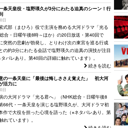
一条天皇役・塩野瑛久が3分にわたる迫真のシーン！行
到
20日
紫式部（まひろ）役で主演を務める大河ドラマ「光る
K総合・日曜午後8時～ほか）の20日放送・第40回で
に突然の悲劇が勃発し、とりわけ次の東宮を巡る行成
との約3分にわたる会話で塩野瑛久の迫真の演技が注目
ネタバレあり。第40回の詳細に触れています）。
続きを読む
意の一条天皇に「最後は悔しささえ覚えた」 初大河
が活力に
20日
演の大河ドラマ「光る君へ」（NHK総合・日曜午後8
第66代・一条天皇を演じる塩野瑛久が、大河ドラマ初
本作で大役を担った心境を語った（※ネタバレあり。第
に触れています）。
続きを読む