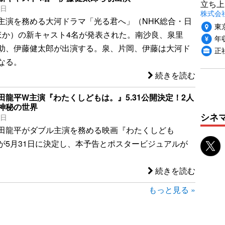
立ち上
5日
株式会社P
主演を務める大河ドラマ「光る君へ」（NHK総合・日
東
ほか）の新キャスト4名が発表された。南沙良、泉里
年収
助、伊藤健太郎が出演する。泉、片岡、伊藤は大河ド
正社
なる。
続きを読む
田龍平W主演『わたくしどもは。』5.31公開決定！2人
神秘の世界
シネ
9日
田龍平がダブル主演を務める映画『わたくしども
が5月31日に決定し、本予告とポスタービジュアルが
続きを読む
もっと見る »