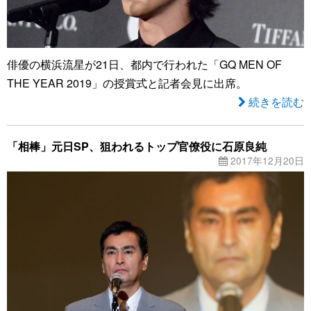
俳優の横浜流星が21日、都内で行われた「GQ MEN OF
THE YEAR 2019」の授賞式と記者会見に出席。
続きを読む
「相棒」元日SP、狙われるトップ官僚役に石原良純
2017年12月20日