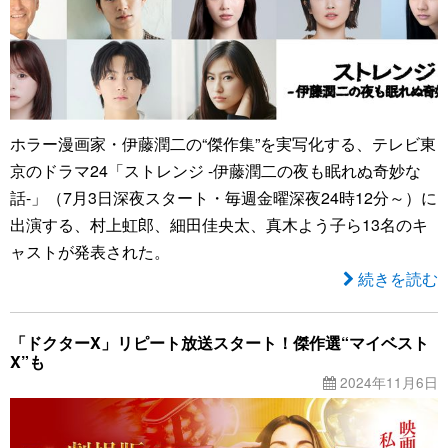
ホラー漫画家・伊藤潤二の“傑作集”を実写化する、テレビ東
京のドラマ24「ストレンジ -伊藤潤二の夜も眠れぬ奇妙な
話-」（7月3日深夜スタート・毎週金曜深夜24時12分～）に
出演する、村上虹郎、細田佳央太、真木よう子ら13名のキ
ャストが発表された。
続きを読む
「ドクターX」リピート放送スタート！傑作選“マイベスト
X”も
2024年11月6日