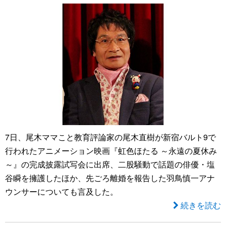
7日、尾木ママこと教育評論家の尾木直樹が新宿バルト9で
行われたアニメーション映画『虹色ほたる ～永遠の夏休み
～』の完成披露試写会に出席、二股騒動で話題の俳優・塩
谷瞬を擁護したほか、先ごろ離婚を報告した羽鳥慎一アナ
ウンサーについても言及した。
続きを読む