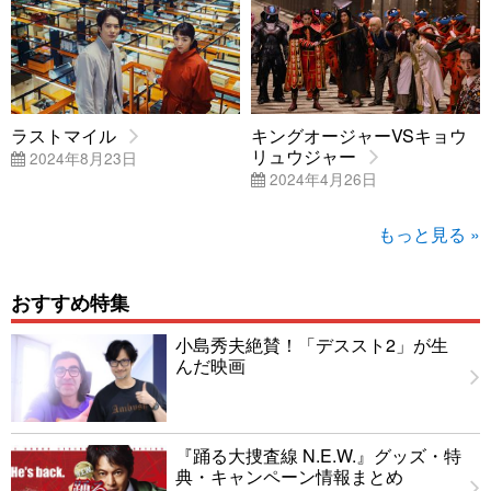
ラストマイル
キングオージャーVSキョウ
リュウジャー
2024年8月23日
2024年4月26日
もっと見る »
おすすめ特集
小島秀夫絶賛！「デススト2」が生
んだ映画
『踊る大捜査線 N.E.W.』グッズ・特
典・キャンペーン情報まとめ