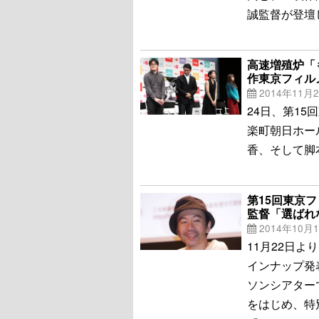
誠監督が登壇
高速増殖炉「
作東京フィル
2014年11月
24日、第15
楽町朝日ホー
香、そして脚
第15回東京
監督「選ばれ
2014年10月
11月22日
インナップ発
ソンシアター
をはじめ、特