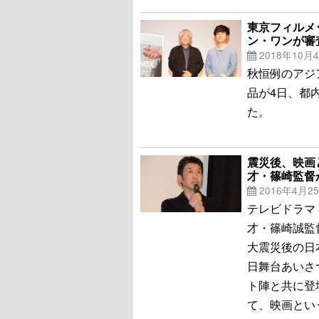
東京フィルメ
ン・ワンが審
2018年10月
秋恒例のアジ
品が4日、都
た。
震災後、映画
才・篠崎監督
2016年4月2
テレビドラマ
才・篠崎誠監
大震災後の日
日舞台あいさ
ト陣と共に登
て、映画とい