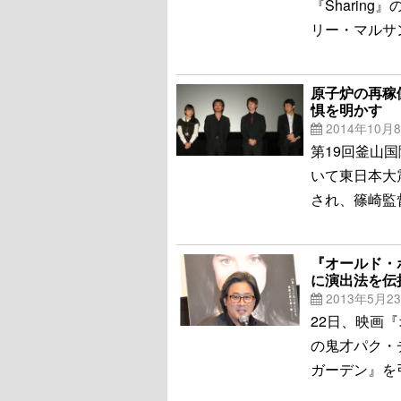
『Sharin
リー・マルサ
原子炉の再稼
惧を明かす
2014年10月
第19回釜山
いて東日本大震
され、篠崎監
『オールド・
に演出法を伝
2013年5月2
22日、映画
の鬼才パク・
ガーデン』を