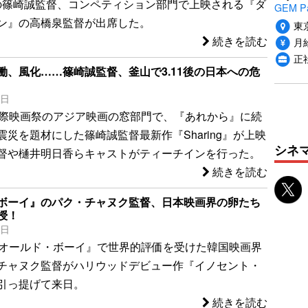
g』の篠崎誠監督、コンペティション部門で上映される『ダ
GEM P
ン』の高橋泉監督が出席した。
東
続きを読む
月給
正
働、風化……篠崎誠監督、釜山で3.11後の日本への危
8日
国際映画祭のアジア映画の窓部門で、『あれから』に続
災を題材にした篠崎誠監督最新作『Sharing』が上映
シネ
督や樋井明日香らキャストがティーチインを行った。
続きを読む
ボーイ』のパク・チャヌク監督、日本映画界の卵たち
授！
3日
『オールド・ボーイ』で世界的評価を受けた韓国映画界
チャヌク監督がハリウッドデビュー作『イノセント・
引っ提げて来日。
続きを読む