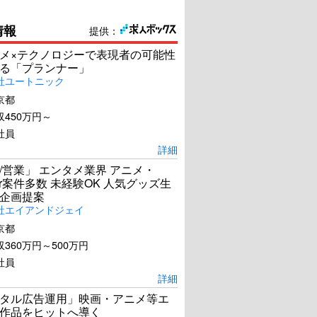
情報
提供：
メ×テクノロジーで表現者の可能性
る「プランナー」
社ユートニック
京都
450万円～
社員
詳細
/営業」 エンタメ業界 アニメ・
ber案件多数 未経験OK 人気グッズ生
企画提案
社エイアンドジェイ
京都
360万円～500万円
社員
詳細
タル広告運用」映画・アニメ等エ
作品をヒットへ導く