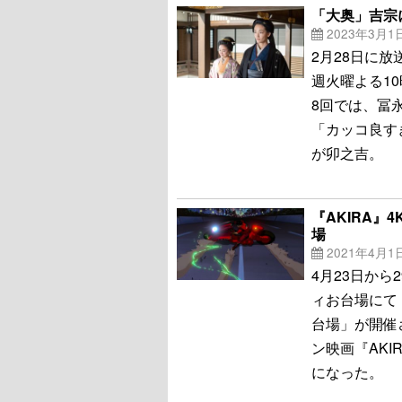
「大奥」吉宗
2023年3月1
2月28日に
週火曜よる1
8回では、冨
「カッコ良す
が卯之吉。
『AKIRA
場
2021年4月1
4月23日か
ィお台場にて「
台場」が開催
ン映画『AK
になった。