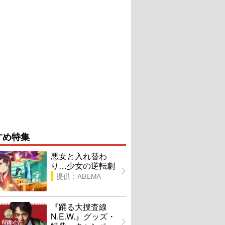
すめ特集
悪女と入れ替わ
り…少女の逆転劇
提供：ABEMA
『踊る大捜査線
N.E.W.』グッズ・