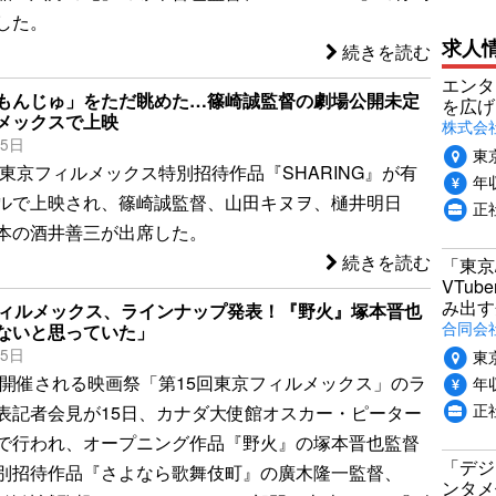
した。
求人
続きを読む
エンタ
もんじゅ」をただ眺めた…篠崎誠監督の劇場公開未定
を広げ
メックスで上映
株式会
25日
東
回東京フィルメックス特別招待作品『SHARING』が有
年収
ルで上映され、篠崎誠監督、山田キヌヲ、樋井明日
正
本の酒井善三が出席した。
続きを読む
「東京
VTu
み出す
フィルメックス、ラインナップ発表！『野火』塚本晋也
合同会
ないと思っていた」
15日
東
より開催される映画祭「第15回東京フィルメックス」のラ
年収
正
表記者会見が15日、カナダ大使館オスカー・ピーター
で行われ、オープニング作品『野火』の塚本晋也監督
「デジ
別招待作品『さよなら歌舞伎町』の廣木隆一監督、
ンタメ