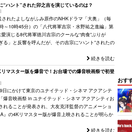
に“ハント”された卯之吉を演じているのは？
日
放送されたよしながふみ原作のNHKドラマ「大奥」（毎
0時～10時45分）の「八代将軍吉宗・水野祐之進編」第
永愛演じる8代将軍徳川吉宗のクールな“肉食”ぶりが
ぎる」と反響を呼んだが、その吉宗に“ハント”されたの
続きを読む
』4Kリマスター版を爆音で！お台場での爆音映画祭で初登
おす
日
ら29日にかけて東京のユナイテッド・シネマ アクアシテ
爆音映画祭 in ユナイテッド・シネマ アクアシティお
されることが発表され、大友克洋監督のアニメーショ
IRA』の4Kリマスター版が爆音上映されることが明らか
続きを読む