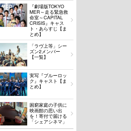
『劇場版TOKYO
MER～走る緊急救
命室～CAPITAL
CRISIS』キャス
ト・あらすじ【ま
とめ】
「ラヴ上等」シー
ズン2メンバー
【一覧】
実写『ブルーロッ
ク』キャスト【ま
とめ】
困窮家庭の子供に
映画館の思い出
を！寄付で届ける
「シェアシネマ」