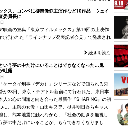
ックス、コンペに柳楽優弥主演作など10作品 ウェイ
査委員長に
4日
ア映画の祭典「東京フィルメックス」第19回の上映作
内で行われた「ラインナップ発表記者会見」で発表され
続きを読む
という夢の中だけにいることはできなくなった…鬼
が吐露
5日
「ケータイ刑事（デカ）」シリーズなどで知られる鬼
督が23日、東京・テアトル新宿にて行われた、東日本
本人の心の問題と向き合った最新作『SHARING』の初
つに、主演の女優・山田キヌヲ、樋井明日香らキャス
壇し、熊本地震に触れながら、「社会の動きを無視し
う夢の中だけにいることが、もうできなくなりまし