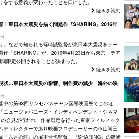
りをする意義が変わったことを口にした。
続きを読む
！東日本大震災を描く問題作『SHARING』2016年
6日
り』などで知られる篠崎誠監督が東日本大震災をテー
作『SHARING』が、2016年4月23日から東京・テア
週間限定公開されることが決まった。
続きを読む
現状…東日本大震災の影響、制作費の減少 海外の映
6日
催中の第63回サンセバスチャン国際映画祭でこのほ
「ニュージャパニーズ・インディペンデント・シネマ
15」の会見が行われ、作品選定を行った東京フィルメック
ムディレクターであり映画プロデューサーの市山尚三
品『六月の蛇』の塚本晋也監督、『SHARING』の篠崎