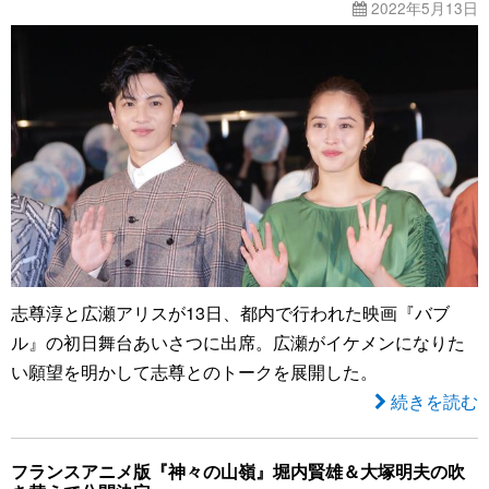
2022年5月13日
志尊淳と広瀬アリスが13日、都内で行われた映画『バブ
ル』の初日舞台あいさつに出席。広瀬がイケメンになりた
い願望を明かして志尊とのトークを展開した。
続きを読む
フランスアニメ版『神々の山嶺』堀内賢雄＆大塚明夫の吹