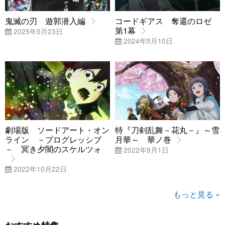
鬼滅の刃 遊郭潜入編
コードギアス 奪還のロゼ
第1幕
2025年5月23日
2024年5月10日
劇場版 ソードアート・オン
特『刀剣乱舞－花丸－』～雪
ライン －プログレッシブ
月華～ 華ノ巻
－ 冥き夕闇のスケルツォ
2022年9月1日
2022年10月22日
もっと見る »