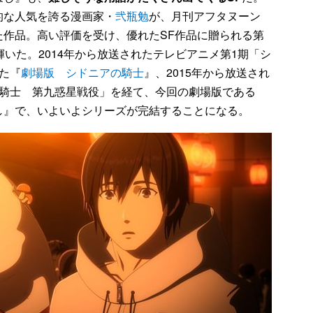
的な人気を誇る漫画家・
弐瓶勉
が、月刊アフタヌーン
た作品。高い評価を受け、優れたSF作品に贈られる第
輝いた。2014年から放送されたテレビアニメ第1期「シ
た『
劇場版 シドニアの騎士
』、2015年から放送され
の騎士 第九惑星戦役」を経て、今回の劇場版である
し』で、いよいよシリーズが完結することになる。