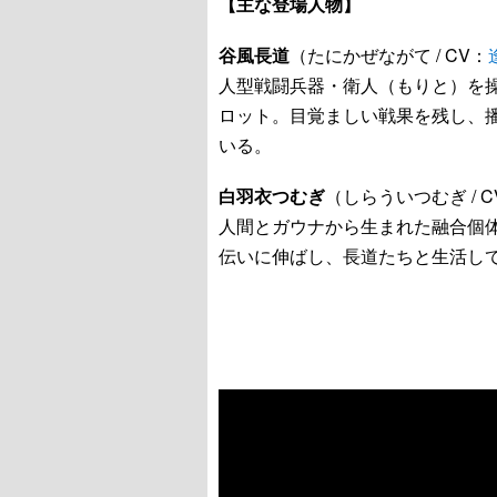
【主な登場人物】
谷風長道
（たにかぜながて / CV：
人型戦闘兵器・衛人（もりと）を
ロット。目覚ましい戦果を残し、
いる。
白羽衣つむぎ
（しらういつむぎ / C
人間とガウナから生まれた融合個
伝いに伸ばし、長道たちと生活し