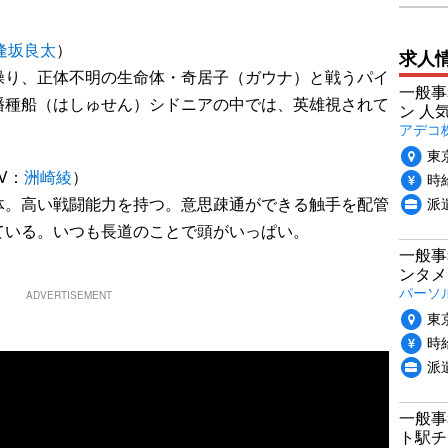
逢坂良太
）
求人
操り、正体不明の生命体・奇居子（ガウナ）と戦うパイ
一般事
播種船（はしゅせん）シドニアの中では、英雄視されて
ン 人
アデコ
東
V：
洲崎綾
）
時給
派
体。高い戦闘能力を持つ。意思疎通ができる触手を配管
ている。いつも長道のことで頭がいっぱい。
一般事
ンタメ
パーソ
ADVERTISEMENT
東
時給
派
一般事
ト駅チ