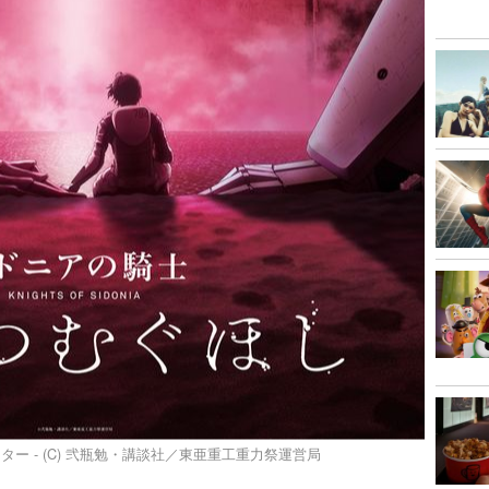
ー - (C) 弐瓶勉・講談社／東亜重工重力祭運営局