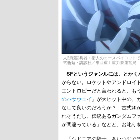
人型戦闘兵器・衛人のエースパイロットであ
弐瓶勉・講談社／東亜重工重力祭運営局
SFというジャンルには、とかく
からない。ロケットやアンドロイ
エントロピーだと言われると、も
のハサウェイ
』が大ヒット中の、
なして良いのだろうか？ 古式ゆか
れそうだし、伝統あるガンダムフ
が間違っている」などと、お叱り
『シドニアの騎士 あいつむぐ