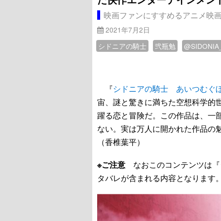
映画ファンにすすめるアニメ映
2021年7月2日
シドニアの騎士
弐瓶勉
@SIDONIA
『
シドニアの騎士 あいつむぐ
宙、謎と驚きに満ちた空想科学的
躍る恋と冒険だ。この作品は、一
ない。実は万人に開かれた作品の
（香椎葉平）
※ご注意
なおこのコンテンツは『
タバレが含まれる内容となります