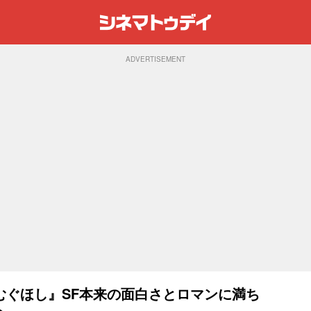
ADVERTISEMENT
むぐほし』SF本来の面白さとロマンに満ち
ト