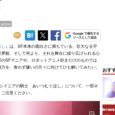
画
_anime
ほし
』は、SF本来の面白さに満ちている。壮大なる宇
世界観、そして何より、それを舞台に繰り広げられる心
部のSFマニアや、ロボットアニメ好きだけのものでは
魅力を、食わず嫌いの方々に向けてひも解いてみたい。
おす
シドニアの騎士 あいつむぐほし』について、一部ネ
。ご注意ください。