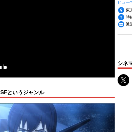
ヒュー
東
時給
派
シネ
SFというジャンル