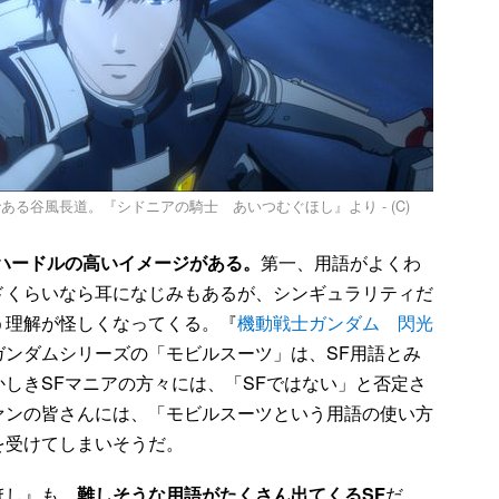
る谷風長道。『シドニアの騎士 あいつむぐほし』より - (C)
ハードルの高いイメージがある。
第一、用語がよくわ
ドくらいなら耳になじみもあるが、シンギュラリティだ
う理解が怪しくなってくる。『
機動戦士ガンダム 閃光
ガンダムシリーズの「モビルスーツ」は、SF用語とみ
しきSFマニアの方々には、「SFではない」と否定さ
ァンの皆さんには、「モビルスーツという用語の使い方
を受けてしまいそうだ。
ほし』も、
難しそうな用語がたくさん出てくるSF
だ。