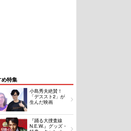
すめ特集
小島秀夫絶賛！
「デススト2」が
生んだ映画
『踊る大捜査線
N.E.W.』グッズ・