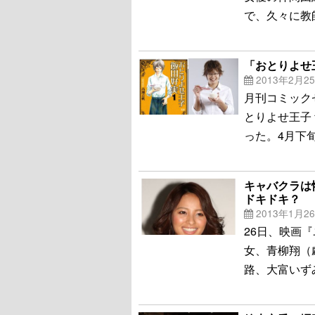
で、久々に教
「おとりよせ
2013年2月2
月刊コミック
とりよせ王子
った。4月下
キャバクラは
ドキドキ？
2013年1月2
26日、映画
女、青柳翔（劇
路、大富いず