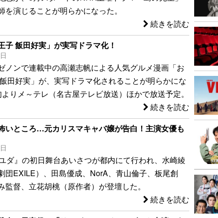
師を演じることが明らかになった。
続きを読む
王子 飯田好実」が実写ドラマ化！
5日
ゼノンで連載中の高瀬志帆による人気グルメ漫画「お
 飯田好実」が、実写ドラマ化されることが明らかにな
旬よりメ～テレ（名古屋テレビ放送）ほかで放送予定。
続きを読む
怖いところ…元カリスマキャバ嬢が告白！主演女優も
6日
『ユダ』の初日舞台あいさつが都内にて行われ、水崎綾
団EXILE）、田島優成、NorA、青山倫子、板尾創
み監督、立花胡桃（原作者）が登壇した。
続きを読む