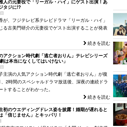
雅人の元妻役で「リーガル・ハイ」にゲスト出演！あ
ジタジに!?
1日
香が、フジテレビ系テレビドラマ「リーガル・ハイ」
じる古美門研介の元妻役でゲスト出演することが発表
続きを読む
のアクション時代劇「逃亡者おりん」テレビシリーズ
代劇は本当になくしてはいけない」
8日
子主演の人気アクション時代劇「逃亡者おりん」が復
月、2時間のスペシャルドラマ放送後、深夜の連続ドラ
ートすることがわかった。
続きを読む
生初のウエディングドレス姿を披露！婚期が遅れると
は「信じません」とキッパリ！
日