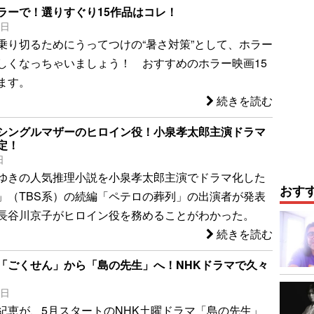
ラーで！選りすぐり15作品はコレ！
8日
乗り切るためにうってつけの“暑さ対策”として、ホラー
しくなっちゃいましょう！ おすすめのホラー映画15
ます。
続きを読む
シングルマザーのヒロイン役！小泉孝太郎主演ドラマ
定！
日
ゆきの人気推理小説を小泉孝太郎主演でドラマ化した
おす
」（TBS系）の続編「ペテロの葬列」の出演者が発表
長谷川京子がヒロイン役を務めることがわかった。
続きを読む
「ごくせん」から「島の先生」へ！NHKドラマで久々
8日
紀恵が、5月スタートのNHK土曜ドラマ「島の先生」