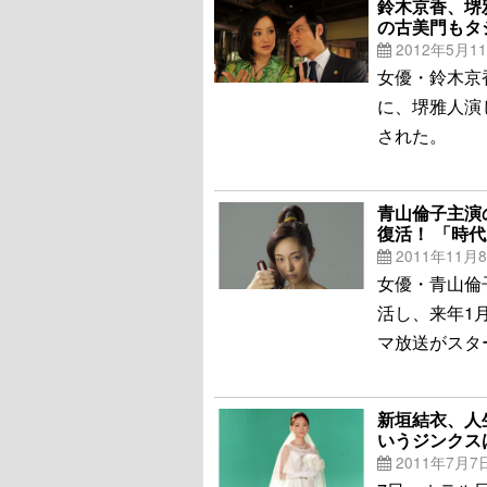
鈴木京香、堺
の古美門もタ
2012年5月1
女優・鈴木京
に、堺雅人演
された。
青山倫子主演
復活！ 「時
2011年11月
女優・青山倫
活し、来年1
マ放送がスタ
新垣結衣、人
いうジンクス
2011年7月7