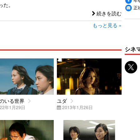
った。
正
続きを読む
もっと見る »
シネ
のいる世界
ユダ
22年1月29日
2013年1月26日