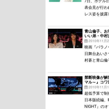
7日、ホテル
表会見が行わ
レス姿を披露
青山倫子、お
いい弟・中村
2010年11月
映画『パラノー
日舞台あいさ
村蒼と青山倫
禁断映像が解
マル～』コワ
2010年11月
超低予算で制
日本版続編、映
NIGHT』