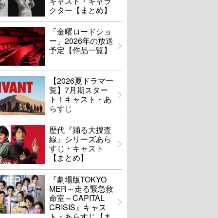
キャスト・キャラ
クター【まとめ】
「金曜ロードショ
ー」2026年の放送
予定【作品一覧】
【2026夏ドラマ一
覧】7月期スター
ト！キャスト・あ
らすじ
歴代『踊る大捜査
線』シリーズあら
すじ・キャスト
【まとめ】
『劇場版TOKYO
MER～走る緊急救
命室～CAPITAL
CRISIS』キャス
ト・あらすじ【ま