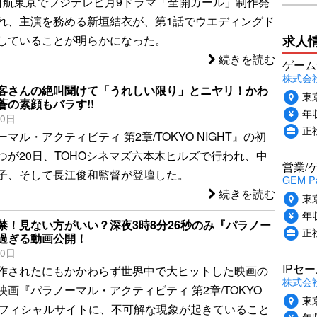
日航東京でフジテレビ月9ドラマ「全開ガール」制作発
れ、主演を務める新垣結衣が、第1話でウエディングド
求人
していることが明らかになった。
続きを読む
ゲーム
株式会社P
客さんの絶叫聞けて「うれしい限り」とニヤリ！かわ
東
蒼の素顔もバラす!!
年収
20日
正
マル・アクティビティ 第2章/TOKYO NIGHT』の初
つが20日、TOHOシネマズ六本木ヒルズで行われ、中
営業/
子、そして長江俊和監督が登壇した。
GEM P
続きを読む
東
年収
禁！見ない方がいい？深夜3時8分26秒のみ『パラノー
正
過ぎる動画公開！
10日
IPセ
作されたにもかかわらず世界中で大ヒットした映画の
株式会
画『パラノーマル・アクティビティ 第2章/TOKYO
東
のオフィシャルサイトに、不可解な現象が起きていること
年収