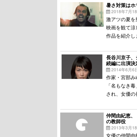
暑さ対策はホ
2018年7月1
激アツの夏を
映画を観て涼
作品を紹介し
長谷川京子、
続編に出演決
2014年6月6
作家・宮部み
「名もなき毒
され、女優の
仲間由紀恵、
の教師役
2013年3月1
女優の仲間由