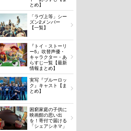
とめ】
「ラヴ上等」シー
ズン2メンバー
【一覧】
『トイ・ストーリ
ー5』吹替声優・
キャラクター・あ
らすじ一覧【最新
情報まとめ】
実写『ブルーロッ
ク』キャスト【ま
とめ】
困窮家庭の子供に
映画館の思い出
を！寄付で届ける
「シェアシネマ」