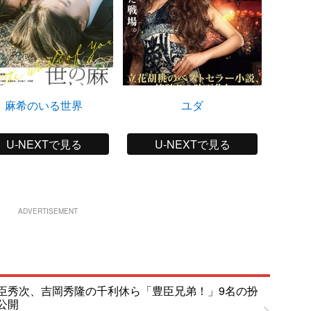
麻希のいる世界
ユダ
パラノ
ティ 第
U-NEXTで見る
U-NEXTで見る
ADVERTISEMENT
臣秀次、吉岡秀隆の千利休ら「豊臣兄弟！」9名の扮
公開