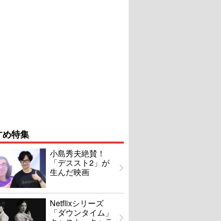
すめ特集
小島秀夫絶賛！
「デススト2」が
生んだ映画
Netflixシリーズ
「ダウンタイム」