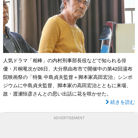
人気ドラマ「相棒」の内村刑事部長役などで知られる俳
優・片桐竜次が26日、大分県由布市で開催中の第42回湯布
院映画祭の「特集 中島貞夫監督＋脚本家高田宏治」シンポ
ジウムに中島貞夫監督、脚本家の高田宏治とともに来場、
故・渡瀬恒彦さんとの思い出話に花を咲かせた。
続きを読む
ADVERTISEMENT