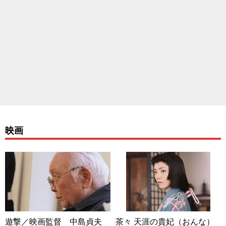
映画
遊撃／映画監督 中島貞夫
茶々 天涯の貴妃（おんな）