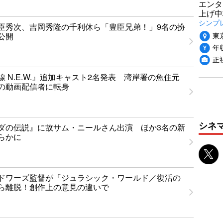
エンタ
上げ中
シンプ
臣秀次、吉岡秀隆の千利休ら「豊臣兄弟！」9名の扮
東
公開
年収
正
 N.E.W.』追加キャスト2名発表 湾岸署の魚住元
の動画配信者に転身
シネ
ダの伝説』に故サム・ニールさん出演 ほか3名の新
らかに
ドワーズ監督が『ジュラシック・ワールド／復活の
ら離脱！創作上の意見の違いで