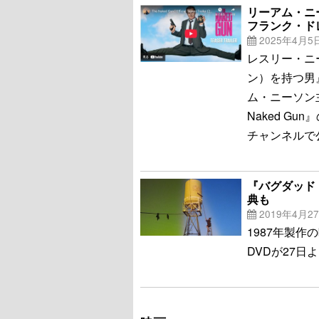
リーアム・ニ
フランク・ド
2025年4月5
レスリー・ニ
ン）を持つ男
ム・ニーソン
Naked G
チャンネルで
『バグダッド
典も
2019年4月2
1987年製
DVDが27日