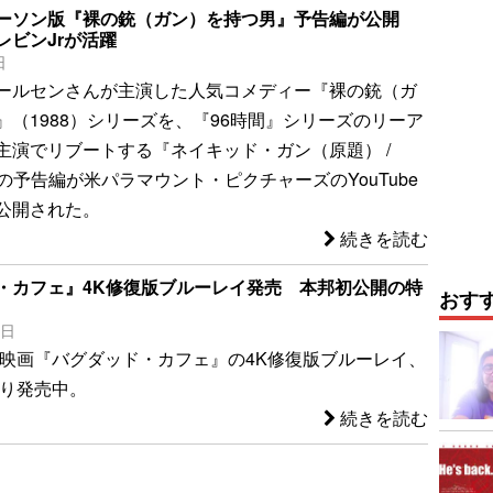
ーソン版『裸の銃（ガン）を持つ男』予告編が公開
レビンJrが活躍
日
ールセンさんが主演した人気コメディー『裸の銃（ガ
』（1988）シリーズを、『96時間』シリーズのリーア
主演でリブートする『ネイキッド・ガン（原題） /
un』の予告編が米パラマウント・ピクチャーズのYouTube
公開された。
続きを読む
・カフェ』4K修復版ブルーレイ発売 本邦初公開の特
おす
7日
作の映画『バグダッド・カフェ』の4K修復版ブルーレイ、
より発売中。
続きを読む