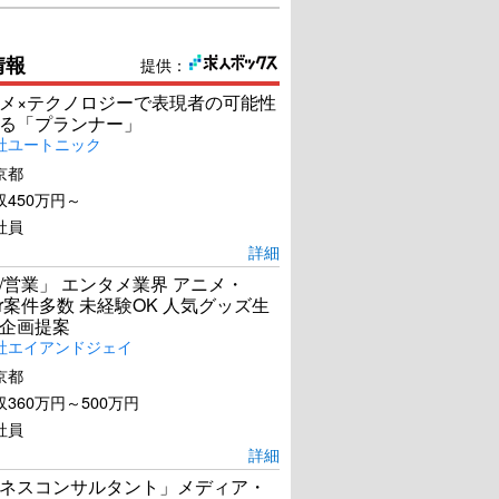
情報
提供：
メ×テクノロジーで表現者の可能性
る「プランナー」
社ユートニック
京都
450万円～
社員
詳細
/営業」 エンタメ業界 アニメ・
ber案件多数 未経験OK 人気グッズ生
企画提案
社エイアンドジェイ
京都
360万円～500万円
社員
詳細
ネスコンサルタント」メディア・