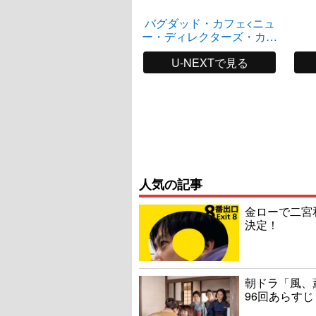
バグダッド・カフェ<ニュ
ー・ディレクターズ・カッ
ト版>
U-NEXTで見る
人気の記事
金ローで二宮
決定！
朝ドラ「風、
96回あらすじ