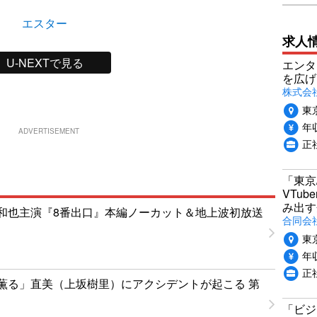
エスター
求人
U-NEXTで見る
エンタ
を広げ
株式会
東
年収
ADVERTISEMENT
正
「東京
VTu
み出す
和也主演『8番出口』本編ノーカット＆地上波初放送
合同会
東
年収
正
薫る」直美（上坂樹里）にアクシデントが起こる 第
「ビジ