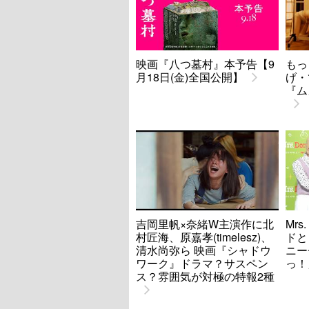
映画『八つ墓村』本予告【9
もっ
月18日(金)全国公開】
げ・
『ム
吉岡里帆×奈緒W主演作に北
Mrs
村匠海、原嘉孝(timelesz)、
ドと
清水尚弥ら 映画『シャドウ
ニー
ワーク』ドラマ？サスペン
っ！
ス？雰囲気が対極の特報2種