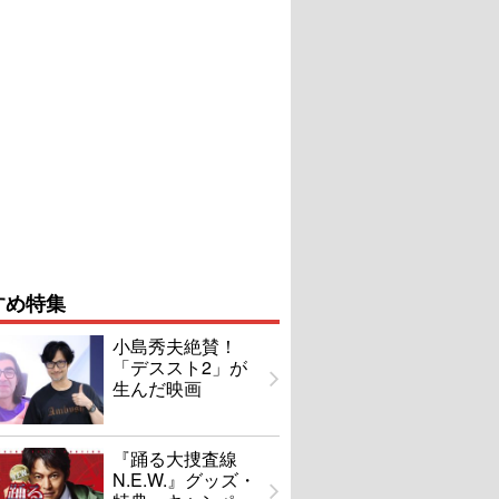
すめ特集
小島秀夫絶賛！
「デススト2」が
生んだ映画
『踊る大捜査線
N.E.W.』グッズ・