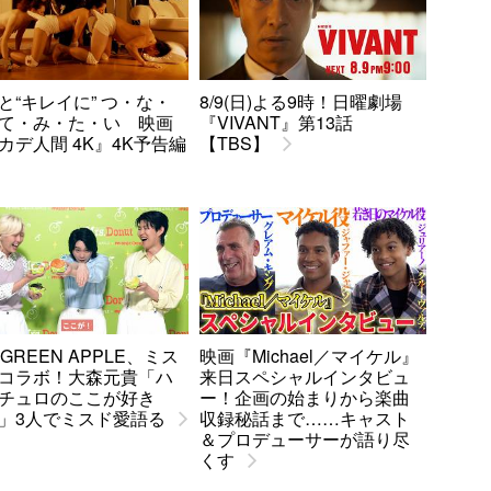
と“キレイに” つ・な・
8/9(日)よる9時！日曜劇場
て・み・た・い 映画
『VIVANT』第13話
カデ人間 4K』4K予告編
【TBS】
. GREEN APPLE、ミス
映画『Michael／マイケル』
コラボ！大森元貴「ハ
来日スペシャルインタビュ
チュロのここが好き
ー！企画の始まりから楽曲
」3人でミスド愛語る
収録秘話まで……キャスト
＆プロデューサーが語り尽
くす