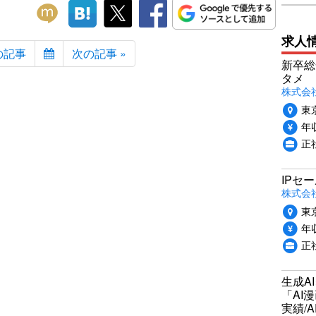
求人
の記事
次の記事 »
新卒総
タメ
株式会社P
東
年収
正
IPセ
株式会
東
年収
正
生成A
「AI
実績/A