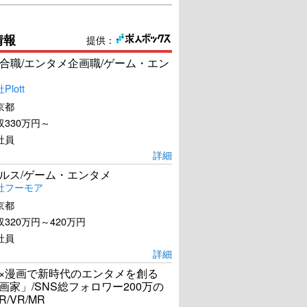
情報
提供：
合職/エンタメ企画職/ゲーム・エン
lott
京都
330万円～
社員
詳細
ールス/ゲーム・エンタメ
社フーモア
京都
320万円～420万円
社員
詳細
I×漫画で新時代のエンタメを創る
漫画家」/SNS総フォロワー200万の
R/VR/MR