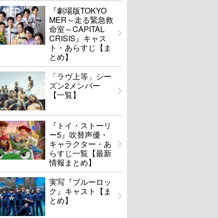
『劇場版TOKYO
MER～走る緊急救
命室～CAPITAL
CRISIS』キャス
ト・あらすじ【ま
とめ】
「ラヴ上等」シー
ズン2メンバー
【一覧】
『トイ・ストーリ
ー5』吹替声優・
キャラクター・あ
らすじ一覧【最新
情報まとめ】
恋は邪魔者
シカゴ
実写『ブルーロッ
ク』キャスト【ま
U-NEXTで見る
U-NEXTで見る
とめ】