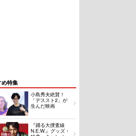
すめ特集
小島秀夫絶賛！
「デススト2」が
生んだ映画
『踊る大捜査線
N.E.W.』グッズ・