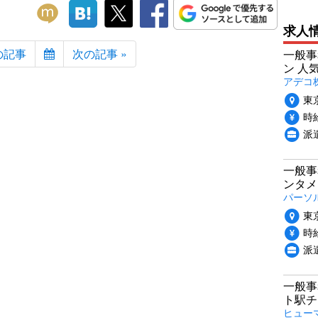
求人
の記事
次の記事 »
一般事
ン 人
アデコ
東
時給
派
一般事
ンタメ
パーソ
東
時給
派
一般事
ト駅チ
ヒュー