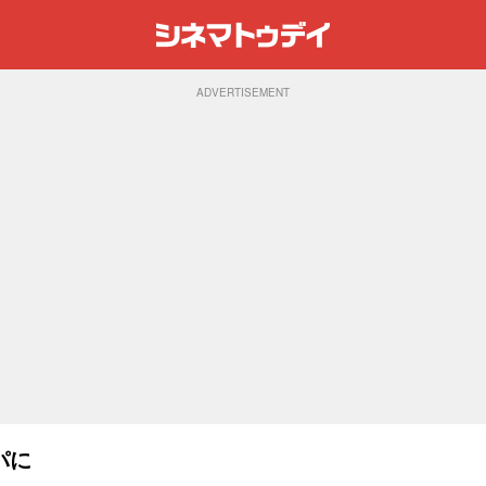
ADVERTISEMENT
パに