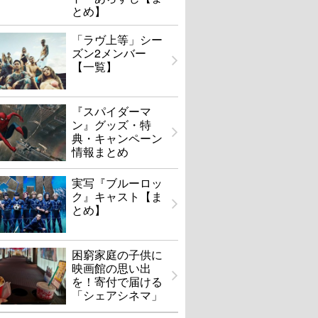
とめ】
「ラヴ上等」シー
ズン2メンバー
【一覧】
『スパイダーマ
ン』グッズ・特
典・キャンペーン
情報まとめ
実写『ブルーロッ
ク』キャスト【ま
とめ】
ペントハウス
マダガスカル2
困窮家庭の子供に
映画館の思い出
U-NEXTで見る
U-NEXTで見る
を！寄付で届ける
「シェアシネマ」