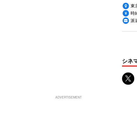
東
時給
派
シネ
ADVERTISEMENT