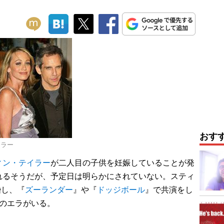
おす
イラー
ィン・テイラー
が二人目の子供を妊娠していることが発
れるそうだが、予定日は明らかにされていない。スティ
婚し、『
ズーランダー
』や『
ドッジボール
』で共演をし
娘のエラがいる。