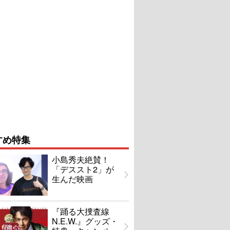
すめ特集
小島秀夫絶賛！
「デススト2」が
生んだ映画
『踊る大捜査線
N.E.W.』グッズ・