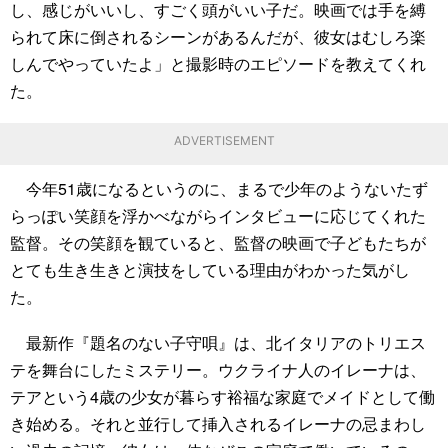
し、感じがいいし、すごく頭がいい子だ。映画では手を縛
られて床に倒されるシーンがあるんだが、彼女はむしろ楽
しんでやっていたよ」と撮影時のエピソードを教えてくれ
た。
ADVERTISEMENT
今年51歳になるというのに、まるで少年のようないたず
らっぽい笑顔を浮かべながらインタビューに応じてくれた
監督。その笑顔を観ていると、監督の映画で子どもたちが
とても生き生きと演技をしている理由がわかった気がし
た。
最新作『題名のない子守唄』は、北イタリアのトリエス
テを舞台にしたミステリー。ウクライナ人のイレーナは、
テアという4歳の少女が暮らす裕福な家庭でメイドとして働
き始める。それと並行して挿入されるイレーナの忌まわし