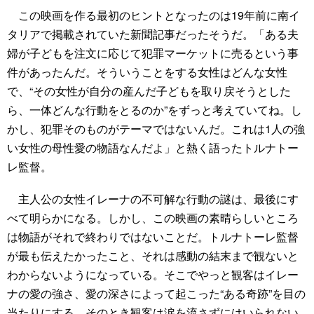
この映画を作る最初のヒントとなったのは19年前に南イ
タリアで掲載されていた新聞記事だったそうだ。「ある夫
婦が子どもを注文に応じて犯罪マーケットに売るという事
件があったんだ。そういうことをする女性はどんな女性
で、“その女性が自分の産んだ子どもを取り戻そうとした
ら、一体どんな行動をとるのか”をずっと考えていてね。し
かし、犯罪そのものがテーマではないんだ。これは1人の強
い女性の母性愛の物語なんだよ」と熱く語ったトルナトー
レ監督。
主人公の女性イレーナの不可解な行動の謎は、最後にす
べて明らかになる。しかし、この映画の素晴らしいところ
は物語がそれで終わりではないことだ。トルナトーレ監督
が最も伝えたかったこと、それは感動の結末まで観ないと
わからないようになっている。そこでやっと観客はイレー
ナの愛の強さ、愛の深さによって起こった“ある奇跡”を目の
当たりにする。そのとき観客は涙を流さずにはいられない