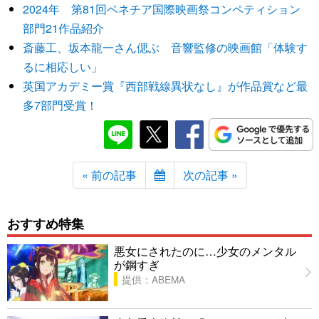
2024年 第81回ベネチア国際映画祭コンペティション
部門21作品紹介
斎藤工、坂本龍一さん偲ぶ 音響監修の映画館「体験す
るに相応しい」
英国アカデミー賞『西部戦線異状なし』が作品賞など最
多7部門受賞！
« 前の記事
次の記事 »
おすすめ特集
悪女にされたのに…少女のメンタル
が鋼すぎ
提供：ABEMA