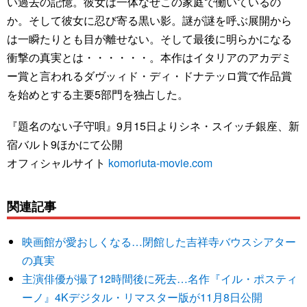
い過去の記憶。彼女は一体なぜこの家庭で働いているの
か。そして彼女に忍び寄る黒い影。謎が謎を呼ぶ展開から
は一瞬たりとも目が離せない。そして最後に明らかになる
衝撃の真実とは・・・・・・。本作はイタリアのアカデミ
ー賞と言われるダヴッィド・ディ・ドナテッロ賞で作品賞
を始めとする主要5部門を独占した。
『題名のない子守唄』9月15日よりシネ・スイッチ銀座、新
宿バルト9ほかにて公開
オフィシャルサイト
komoriuta-movie.com
関連記事
映画館が愛おしくなる…閉館した吉祥寺バウスシアター
の真実
主演俳優が撮了12時間後に死去…名作『イル・ポスティ
ーノ』4Kデジタル・リマスター版が11月8日公開