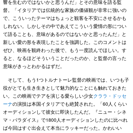
響を生むのではないかと思うんだ」とその意味を語る監
督。「イタリアでは伝統的な家族の価値観が非常に強いの
で、こういったテーマはちょっと観客を不安にさせるかも
しれない。しかしその中であえてこういう愛情の形につい
て語ることも、意味があるのではないかと思ったんだ」と
新しい愛の形を表現したことを強調した。このコメントは
ぜひ、映画を観終わった後で、もう一度読んでほしい。す
ると、なるほどそういうことだったのか、と監督の言った
意味がきっとわかるはずだ。
そして、もう1つトルナトーレ監督の映画では、いつも子
役がとても生き生きとして魅力的なことにも触れておきた
い。この映画でテアを演じる愛らしい少女
クララ・ドッセ
ーナ
の演技は本国イタリアでも絶賛された。「60人くらい
オーディションして彼女に即決したんだ。『ニュー・シネ
マ・パラダイス』で1800人オーディションしたのに比べれ
ば今回はすぐ出会えて本当にラッキーだった。かわいい