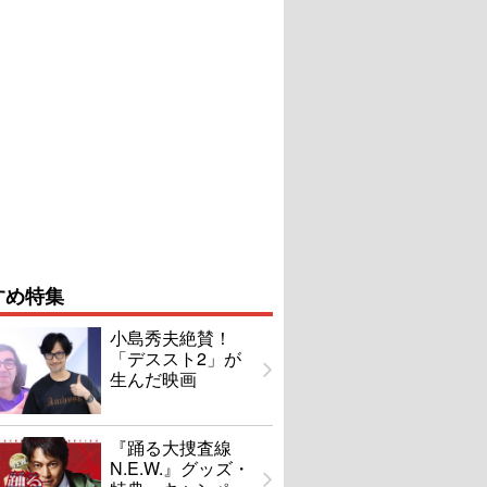
すめ特集
小島秀夫絶賛！
「デススト2」が
生んだ映画
『踊る大捜査線
N.E.W.』グッズ・