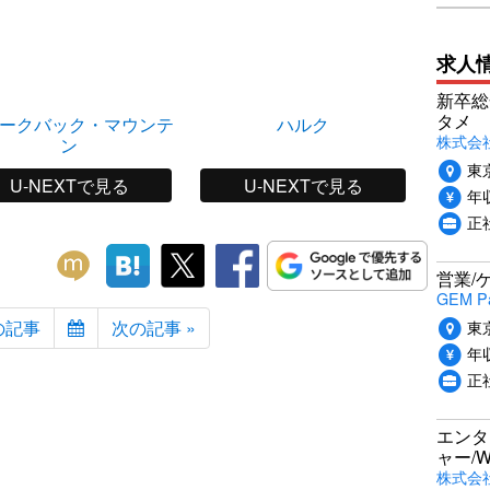
求人
新卒総
タメ
ークバック・マウンテ
ハルク
株式会社P
ン
東
U-NEXTで見る
U-NEXTで見る
年収
正
営業/
GEM P
の記事
次の記事 »
東
年収
正
エンタ
ャー/
株式会社i