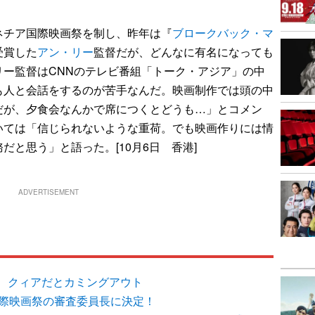
チア国際映画祭を制し、昨年は『
ブロークバック・マ
受賞した
アン・リー
監督だが、どんなに有名になっても
リー監督はCNNのテレビ番組「トーク・アジア」の中
も人と会話をするのが苦手なんだ。映画制作では頭の中
だが、夕食会なんかで席につくとどうも…」とコメン
いては「信じられないような重荷。でも映画作りには情
と思う」と語った。[10月6日 香港]
ADVERTISEMENT
、クィアだとカミングアウト
国際映画祭の審査委員長に決定！