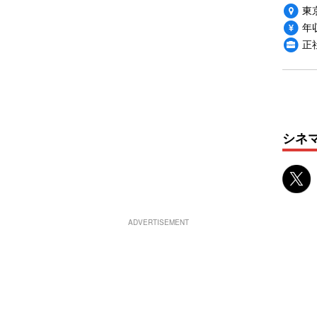
東
年収
正
シネ
ADVERTISEMENT