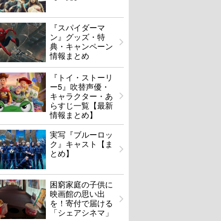
『スパイダーマ
ン』グッズ・特
典・キャンペーン
情報まとめ
『トイ・ストーリ
ー5』吹替声優・
キャラクター・あ
らすじ一覧【最新
情報まとめ】
実写『ブルーロッ
ク』キャスト【ま
とめ】
困窮家庭の子供に
映画館の思い出
を！寄付で届ける
「シェアシネマ」