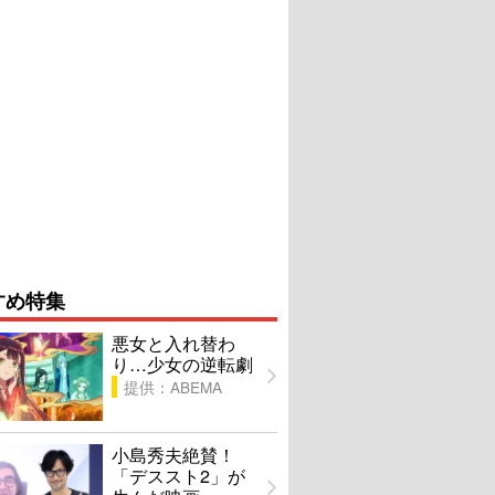
すめ特集
悪女と入れ替わ
り…少女の逆転劇
提供：ABEMA
小島秀夫絶賛！
「デススト2」が