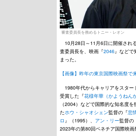
審査委員長を務めるトニー・レオン
10月28日～11月6日に開催さ
査委員長を、映画『
2046
』などで
まった。
【画像】昨年の東京国際映画祭で
1980年代からキャリアをスタ
受賞した『
花様年華（かようねん
（2004）などで国際的な知名度
た
ホウ・シャオシェン
監督の『
悲
ロ
』（1995）、
アン・リー
監督の
2023年の第80回ベネチア国際