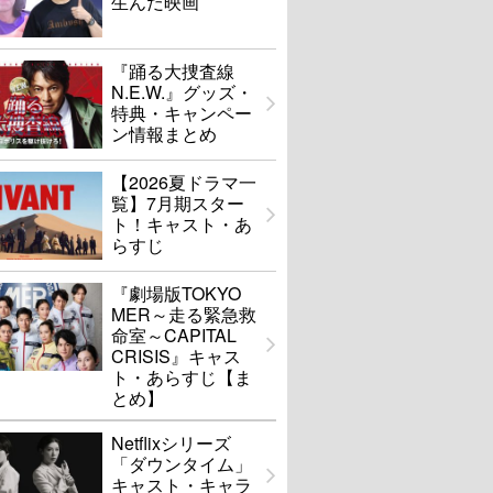
生んだ映画
『踊る大捜査線
N.E.W.』グッズ・
特典・キャンペー
ン情報まとめ
【2026夏ドラマ一
覧】7月期スター
ト！キャスト・あ
らすじ
『劇場版TOKYO
MER～走る緊急救
命室～CAPITAL
CRISIS』キャス
ト・あらすじ【ま
とめ】
Netflixシリーズ
「ダウンタイム」
キャスト・キャラ