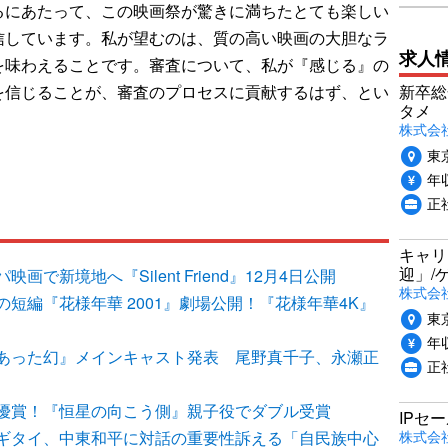
るにあたって、この映画祭が驚きに満ちたとても楽しい
信しています。私が望むのは、質の高い映画の大胆なラ
求人
を味わえることです。審査について、私が『感じる』の
新卒総
を信じることが、審査のプロセスに貢献するはず、とい
タメ
株式会社P
東
年収
正
キャリ
迎」/
で新境地へ『Silent Friend』12月4日公開
株式会
短編『花様年華 2001』劇場公開！『花様年華4K』
東
年収
あった幻』メインキャスト発表 尾野真千子、永瀬正
正
優賞！『恒星の向こう側』親子役でダブル受賞
IPセ
株式会
ギタイ、中東和平に対話の重要性訴える「自民族中心