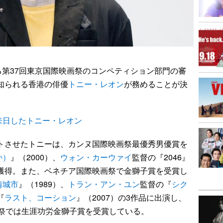
れる第37回東京国際映画祭のコンペティション部門の審
知られる香港の俳優
トニー・レオン
が務めることが決
来日したトニー・レオン
ートさせたトニーは、カンヌ国際映画祭最優秀男優賞を
か）
』（2000）、
ウォン・カーウァイ
監督の『2046』
を獲得。また、ベネチア国際映画祭で金獅子賞を受賞し
情城市
』（1989）、
トラン・アン・ユン
監督の『
シク
『
ラスト、コーション
』（2007）の3作品に出演し、
映画祭では生涯功労金獅子賞を受賞している。