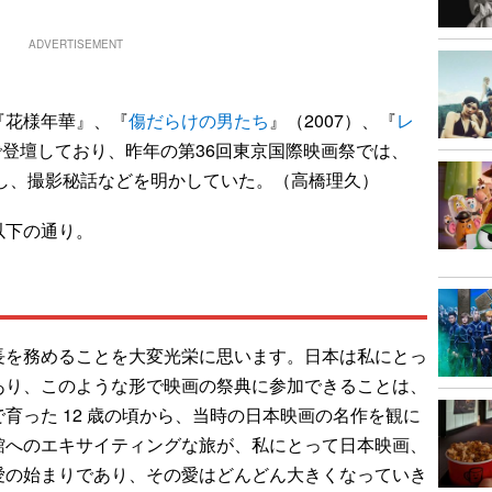
ADVERTISEMENT
花様年華』、『
傷だらけの男たち
』（2007）、『
レ
どで登壇しており、昨年の第36回東京国際映画祭では、
席し、撮影秘話などを明かしていた。（高橋理久）
以下の通り。
長を務めることを大変光栄に思います。日本は私にとっ
あり、このような形で映画の祭典に参加できることは、
育った 12 歳の頃から、当時の日本映画の名作を観に
館へのエキサイティングな旅が、私にとって日本映画、
愛の始まりであり、その愛はどんどん大きくなっていき