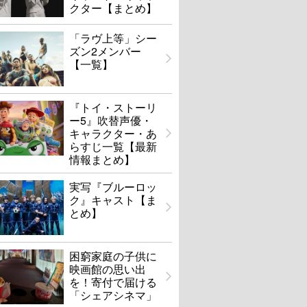
クター【まとめ】
「ラヴ上等」シー
ズン2メンバー
【一覧】
『トイ・ストーリ
ー5』吹替声優・
キャラクター・あ
らすじ一覧【最新
情報まとめ】
実写『ブルーロッ
ク』キャスト【ま
とめ】
困窮家庭の子供に
映画館の思い出
を！寄付で届ける
「シェアシネマ」