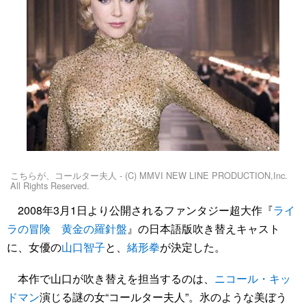
こちらが、コールター夫人 - (C) MMVI NEW LINE PRODUCTION,Inc.
All Rights Reserved.
2008年3月1日より公開されるファンタジー超大作『
ライ
ラの冒険 黄金の羅針盤
』の日本語版吹き替えキャスト
に、女優の
山口智子
と、
緒形拳
が決定した。
本作で山口が吹き替えを担当するのは、
ニコール・キッ
ドマン
演じる謎の女“コールター夫人”。氷のような美ぼう