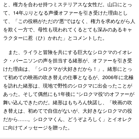
と、権力を合わせ持つミステリアスな女性だ。山口にとっ
て、14年ぶりとなる声優オファーを引き受けた理由とし
て、「この役柄がただの“悪”ではなく、権力を求めながら人
を欺く一方で、母性も現われてくるとても深みのあるキャ
ラクターに惹（ひ）かれた」とコメントした。
また、ライラと冒険を共にする巨大なシロクマのイオレ
ク・バーニソンの声を担当する緒形が、オファーを引き受
けた理由は、「シロクマが大好きだから！」。緒形にとっ
て初めての映画の吹き替えの仕事となるが、2006年に北極
を訪れた緒形は、現地で野性のシロクマに出会ったことが
あった。そして偶然にも1年後に “シロクマ役”のオファーが
舞い込んできたのだ。緒形はもちろん快諾し、「映画の吹
き替えは、初めてで自信がないが、大好きなシロクマの役
だから……。シロクマくん、どうぞよろしく」とイオレク
に向けてメッセージを贈った。