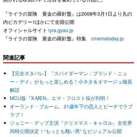
『ライラの冒険 黄金の羅針盤』は2008年3月1日より丸の
内ピカデリー1ほかにて全国公開
オフィシャルサイト
lyra.gyao.jp
『ライラの冒険 黄金の羅針盤』特集
cinematoday.jp
関連記事
【完全ネタバレ】『スパイダーマン：ブランド・ニュ
ー・デイ』がもっと楽しめる！小ネタ＆オマージュ徹底
解説
MCU版『X-MEN』エマ・フロスト役が判明！
オーランド・ブルーム、21歳年下の恋人とビーチでラブ
ラブ！
ジョニー・デップ主演『クリスマス・キャロル』全世界
同時公開決定！“もっとも醜い男” なビジュアル公開