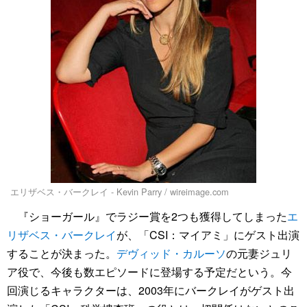
エリザベス・バークレイ - Kevin Parry / wireimage.com
『ショーガール』でラジー賞を2つも獲得してしまった
エ
リザベス・バークレイ
が、「CSI：マイアミ」にゲスト出演
することが決まった。
デヴィッド・カルーソ
の元妻ジュリ
ア役で、今後も数エピソードに登場する予定だという。今
回演じるキャラクターは、2003年にバークレイがゲスト出