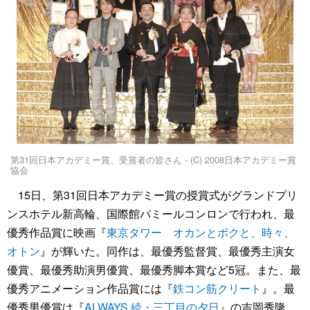
第31回日本アカデミー賞、受賞者の皆さん - (C) 2008日本アカデミー賞
協会
15日、第31回日本アカデミー賞の授賞式がグランドプリ
ンスホテル新高輪、国際館パミールコンロンで行われ、最
優秀作品賞に映画『
東京タワー オカンとボクと、時々、
オトン
』が輝いた。同作は、最優秀監督賞、最優秀主演女
優賞、最優秀助演男優賞、最優秀脚本賞など5冠。また、最
優秀アニメーション作品賞には『
鉄コン筋クリート
』。最
優秀男優賞は『
ALWAYS 続・三丁目の夕日
』の吉岡秀隆、