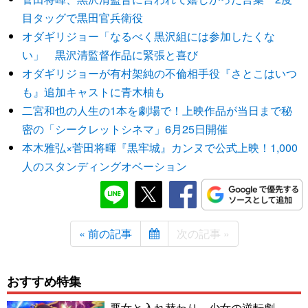
目タッグで黒田官兵衛役
オダギリジョー「なるべく黒沢組には参加したくな
い」 黒沢清監督作品に緊張と喜び
オダギリジョーが有村架純の不倫相手役『さとこはいつ
も』追加キャストに青木柚も
二宮和也の人生の1本を劇場で！上映作品が当日まで秘
密の「シークレットシネマ」6月25日開催
本木雅弘×菅田将暉『黒牢城』カンヌで公式上映！1,000
人のスタンディングオベーション
« 前の記事
次の記事 »
おすすめ特集
悪女と入れ替わり…少女の逆転劇