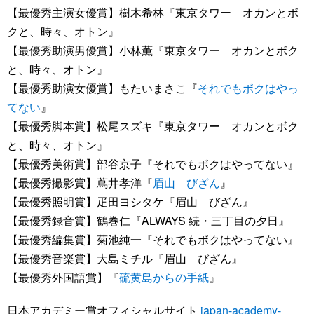
【最優秀主演女優賞】樹木希林『東京タワー オカンとボ
クと、時々、オトン』
【最優秀助演男優賞】小林薫『東京タワー オカンとボク
と、時々、オトン』
【最優秀助演女優賞】もたいまさこ『
それでもボクはやっ
てない
』
【最優秀脚本賞】松尾スズキ『東京タワー オカンとボク
と、時々、オトン』
【最優秀美術賞】部谷京子『それでもボクはやってない』
【最優秀撮影賞】蔦井孝洋『
眉山 びざん
』
【最優秀照明賞】疋田ヨシタケ『眉山 びざん』
【最優秀録音賞】鶴巻仁『ALWAYS 続・三丁目の夕日』
【最優秀編集賞】菊池純一『それでもボクはやってない』
【最優秀音楽賞】大島ミチル『眉山 びざん』
【最優秀外国語賞】『
硫黄島からの手紙
』
日本アカデミー賞オフィシャルサイト
japan-academy-