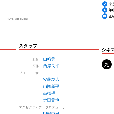
東
年収
正
ADVERTISEMENT
スタッフ
シネ
山崎貴
監督
西岸良平
原作
プロデューサー
安藤親広
山際新平
高橋望
倉田貴也
エグゼクティブ・プロデューサー
阿部秀司