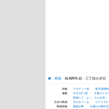
映画
ALWAYS 続・三丁目の夕日
特集
アカデミー賞
東京国際映
連載
今月の5つ星
今週のクロ
映画たて・よこ・ななめ見！
注目の映画
月がみている
ゴジラ-0.0
映画情報
最新記事
今週の公開作品