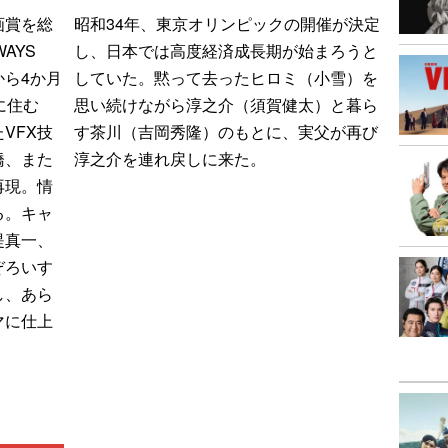
画賞を総
昭和34年、東京オリンピックの開催が決定
WAYS
し、日本では高度経済成長期が始まろうと
ら4か月
していた。黙って去ったヒロミ（小雪）を
に住む
思い続けながら淳之介（須賀健太）と暮ら
VFX技
す茶川（吉岡秀隆）のもとに、実父が再び
橋、また
淳之介を連れ戻しに来た。
再現。情
る。キャ
堤真一、
ぞろいす
し、あら
マに仕上