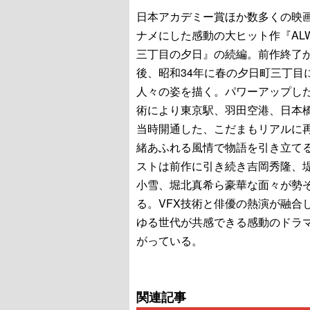
日本アカデミー賞ほか数多くの映
ナメにした感動の大ヒット作『AL
三丁目の夕日』の続編。前作終了か
後、昭和34年に春の夕日町三丁目
人々の姿を描く。パワーアップした
術により東京駅、羽田空港、日本
当時開通した、こだまもリアルに
緒あふれる風情で物語を引き立て
ストは前作に引き続き吉岡秀隆、
小雪、堀北真希ら豪華な面々が勢
る。VFX技術と俳優の熱演が融合
ゆる世代が共感できる感動のドラ
がっている。
関連記事