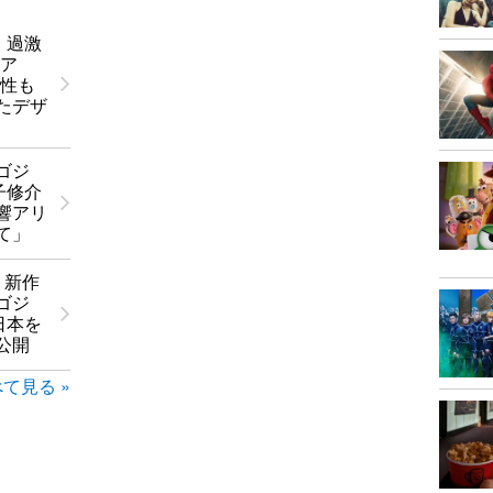
0』過激
ュア
能性も
たデザ
ゴジ
金子修介
響アリ
て」
り新作
ゴジ
後日本を
公開
て見る »