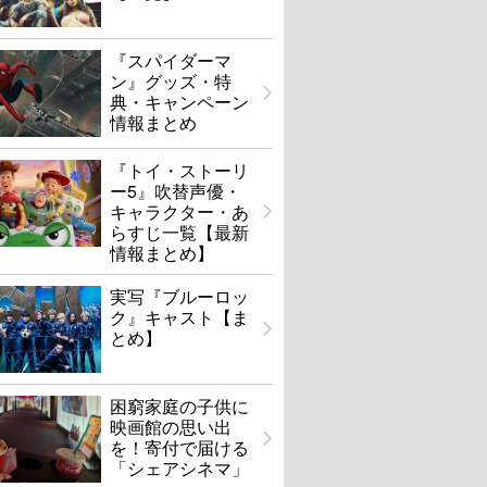
『スパイダーマ
ン』グッズ・特
典・キャンペーン
情報まとめ
『トイ・ストーリ
ー5』吹替声優・
キャラクター・あ
らすじ一覧【最新
情報まとめ】
実写『ブルーロッ
ク』キャスト【ま
とめ】
困窮家庭の子供に
映画館の思い出
を！寄付で届ける
「シェアシネマ」