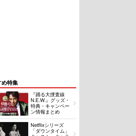
すめ特集
『踊る大捜査線
N.E.W.』グッズ・
特典・キャンペー
ン情報まとめ
Netflixシリーズ
「ダウンタイム」