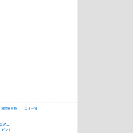
ン国際映画祭
エミー賞
W....
レゼント