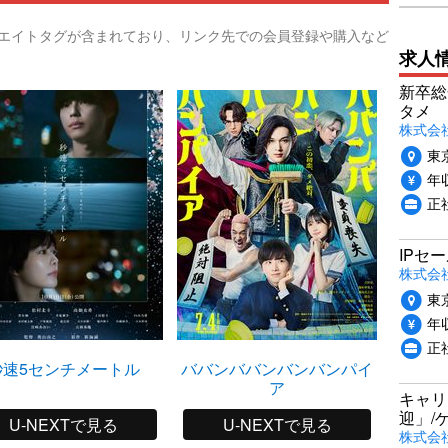
リエイトタグが含まれており、リンク先での会員登録や購入など
求人
新卒総
タメ
株式会社P
東
年収
正
IPセ
株式会
東
年収
正
秒速5センチメートル
ババンババンバンバンパイ
ア
キャリ
迎」/
U-NEXTで見る
U-NEXTで見る
株式会