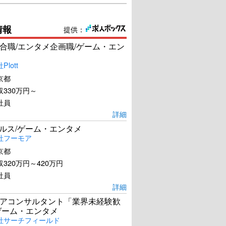
情報
提供：
合職/エンタメ企画職/ゲーム・エン
lott
京都
330万円～
社員
詳細
ールス/ゲーム・エンタメ
社フーモア
京都
320万円～420万円
社員
ゴジラ-1.0
おまえの罪を自白しろ
詳細
アコンサルタント「業界未経験歓
ゲーム・エンタメ
U-NEXTで見る
U-NEXTで見る
社サーチフィールド