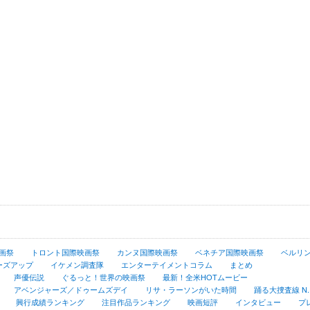
画祭
トロント国際映画祭
カンヌ国際映画祭
ベネチア国際映画祭
ベルリ
ーズアップ
イケメン調査隊
エンターテイメントコラム
まとめ
声優伝説
ぐるっと！世界の映画祭
最新！全米HOTムービー
アベンジャーズ／ドゥームズデイ
リサ・ラーソンがいた時間
踊る大捜査線 N.E.
興行成績ランキング
注目作品ランキング
映画短評
インタビュー
プ