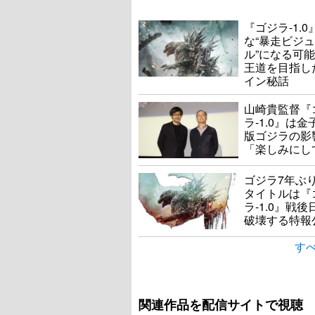
『ゴジラ-1.
な“暴走ビジ
ル”になる可
王道を目指し
イン秘話
山崎貴監督『
ラ-1.0』は
版ゴジラの影
「楽しみにし
ゴジラ7年ぶ
タイトルは『
ラ-1.0』戦
破壊する特報
すべ
関連作品を配信サイトで視聴