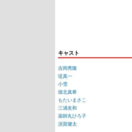
キャスト
吉岡秀隆
堤真一
小雪
堀北真希
もたいまさこ
三浦友和
薬師丸ひろ子
須賀健太