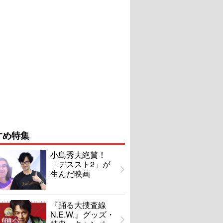
すめ特集
小島秀夫絶賛！
「デススト2」が
生んだ映画
『踊る大捜査線
N.E.W.』グッズ・