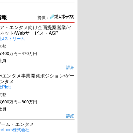
情報
提供：
ア・エンタメ向け企画提案営業/イ
ネット/Webサービス・ASP
社Jストリーム
京都
400万円～470万円
社員
詳細
Dev/エンタメ事業開発ポジション/ゲー
ンタメ
lott
京都
ンフー・パンダ2
トロピック・サンダー／史
上最低の作戦
600万円～800万円
社員
U-NEXTで見る
U-NEXTで見る
詳細
ゲーム・エンタメ
artners株式会社