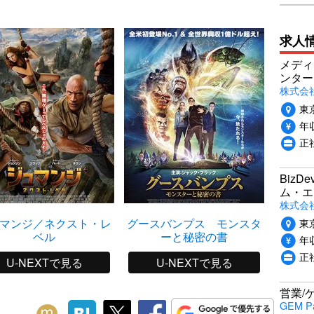
求人
メディ
ンター
株式会
東
年収
正
Biz
ム・エ
株式会社P
東
マンジ／ネクスト・レ
グースバンプス モンスタ
カ
ベル
ーと秘密の書
年収
正
U-NEXTで見る
U-NEXTで見る
営業/
GEM P