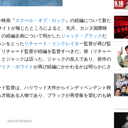
ー映画『
スクール・オブ・ロック
』の続編について新た
サイトが報じたところによると、先月、カンヌ国際映
』の続編企画について明かした
ジャック・ブラック
だ
ホンをとった
リチャード・リンクレイター
監督が再び監
「リチャード監督が続編を監督すべきだ。彼（リチャー
」とジャックは語った。ジャックの友人であり、前作の
マイク・ホワイト
が再び続編にかかわるかは明らかにさ
ド監督は、ハリウッド大作からインディペンデント映
る才能ある人物であり、ブラックが再登板を望むのも納
ADVERTISEMENT