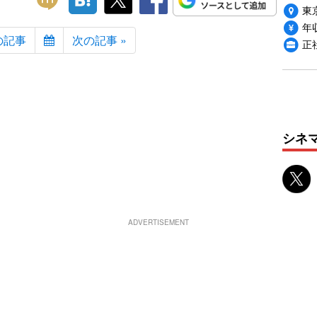
東
年収
の記事
次の記事 »
正
シネ
ADVERTISEMENT