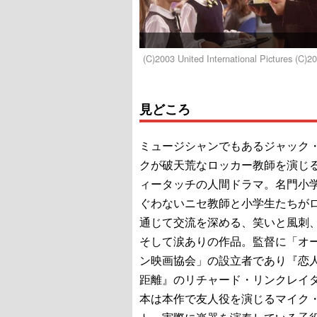
(C)2003 United International Pictures (C)
見どころ
ミュージシャンでもあるジャック
クが破天荒なロッカー教師を演じ
ィータッチの人間ドラマ。名門小
ぐわないニセ教師と小学生たちが
通じて交流を深める、笑いと風刺
そして涙ありの作品。監督に「オ
ン映画協会」の設立者であり『恋
距離』のリチャード・リンクレイ
本は本作で友人役を演じるマイク