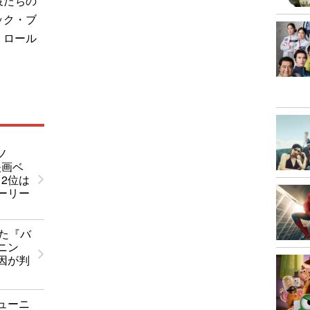
役たちの
ック・ブ
・ロール
ノ
映画ベ
！2位は
ーリー
した『バ
ニン
因が判
ューニ