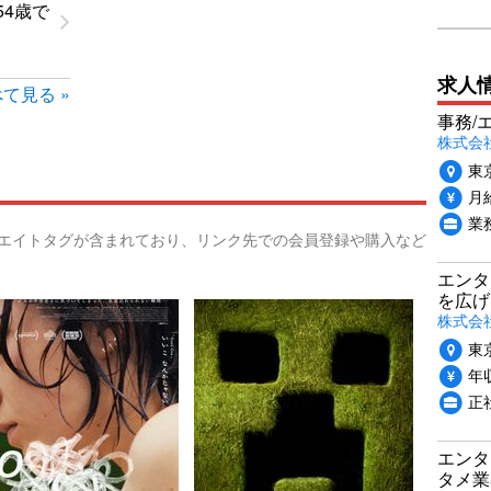
54歳で
求人
て見る »
事務/
株式会
東
月給
業
リエイトタグが含まれており、リンク先での会員登録や購入など
エンタ
を広げ
株式会
東
年収
正
エンタ
タメ業