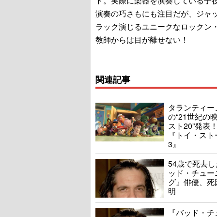
ト。実際に楽器を演奏している子
演奏の巧さもにも注目だが、ジャ
ラック演じるユニークなロックン
教師からは目が離せない！
関連記事
タランティー
の“21世紀の
スト20”発表
『トイ・スト
3』
54歳で死去
ッド・チュー
グ』俳優、死
明
『バッド・チ