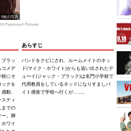
5枚の写真
2003 Paramount Pictures
あらすじ
・ブラッ
バンドをクビにされ、ルームメイトのネッ
るコメデ
ド(マイク・ホワイト)からも追い出されたデ
学校にそ
ューイ(ジャック・ブラック)は名門小学校で
ロックを
代用教員をしているネッドになりすましバ
、感動、
イト感覚で学校へ行くが……。
ースティ
人までの
ター。脚
・ホワイ