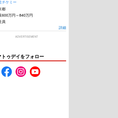
社チケミー
京都
600万円～840万円
社員
ボーダーランズ
ヒットマン
詳細
ADVERTISEMENT
U-NEXTで見る
U-NEXTで見る
マトゥデイをフォロー