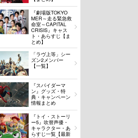
『劇場版TOKYO
MER～走る緊急救
命室～CAPITAL
CRISIS』キャス
ト・あらすじ【ま
とめ】
「ラヴ上等」シー
ズン2メンバー
【一覧】
『スパイダーマ
ン』グッズ・特
典・キャンペーン
情報まとめ
『トイ・ストーリ
ー5』吹替声優・
キャラクター・あ
らすじ一覧【最新