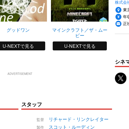
株式会
東
年収
正
グッドワン
マインクラフト／ザ・ムー
ビー
U-NEXTで見る
U-NEXTで見る
シネ
ADVERTISEMENT
スタッフ
リチャード・リンクレイター
監督
スコット・ルーディン
製作