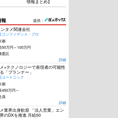
情報まとめ】
情報
提供：
エンタメ関連会社
社コンフィデンス・プロ
京都
50万円～100万円
務委託
詳細
メ×テクノロジーで表現者の可能性
る「プランナー」
社ユートニック
京都
450万円～
社員
詳細
メ業界出身歓迎 「法人営業」エン
界のDXを推進 月給50