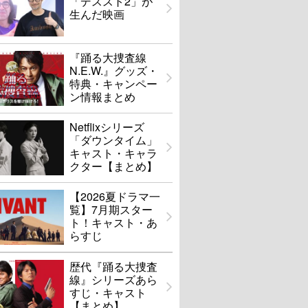
「デススト2」が
生んだ映画
『踊る大捜査線
N.E.W.』グッズ・
特典・キャンペー
ン情報まとめ
Netflixシリーズ
「ダウンタイム」
キャスト・キャラ
クター【まとめ】
【2026夏ドラマ一
覧】7月期スター
ト！キャスト・あ
らすじ
歴代『踊る大捜査
線』シリーズあら
すじ・キャスト
【まとめ】