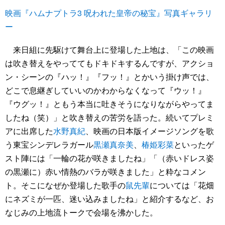
映画『ハムナプトラ3 呪われた皇帝の秘宝』写真ギャラリ
ー
来日組に先駆けて舞台上に登場した上地は、「この映画
は吹き替えをやっててもドキドキするんですが、アクショ
ン・シーンの『ハッ！』『フッ！』とかいう掛け声では、
どこで息継ぎしていいのかわからなくなって『ウッ！』
『ウグッ！』ともう本当に吐きそうになりながらやってま
したね（笑）」と吹き替えの苦労を語った。続いてプレミ
アに出席した
水野真紀
、映画の日本版イメージソングを歌
う東宝シンデレラガール
黒瀬真奈美
、
椿姫彩菜
といったゲ
スト陣には「一輪の花が咲きましたね」「（赤いドレス姿
の黒瀬に）赤い情熱のバラが咲きました」と粋なコメン
ト。そこになぜか登場した歌手の
鼠先輩
については「花畑
にネズミが一匹、迷い込みましたね」と紹介するなど、お
なじみの上地流トークで会場を沸かした。