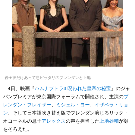
親子役だけあって息ピッタリのブレンダンと上地
4日、映画『
ハムナプトラ3 呪われた皇帝の秘宝
』のジャ
パンプレミアが東京国際フォーラムで開催され、主演の
ブ
レンダン・フレイザー
、
ミシェル・ヨー
、
イザベラ・リョ
ン
、そして日本語吹き替え版でブレンダン演じるリック・
オコーネルの息子
アレックス
の声を担当した
上地雄輔
が顔
をそろえた。