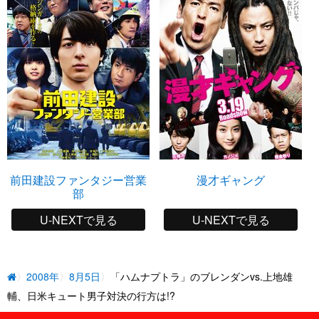
前田建設ファンタジー営業
漫才ギャング
部
U-NEXTで見る
U-NEXTで見る
2008年
8月5日
「ハムナプトラ」のブレンダンvs.上地雄
輔、日米キュート男子対決の行方は!?