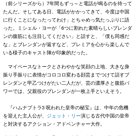
（前シリーズから）7年間もずっ～と電話が鳴るのを待って
たんだ。そしてある日、電話がかかってきて、今度は中国
に行くことになったってわけ」とちゃめっ気たっぷりに語
った。ミシェル・ヨーが「6つに割れた素晴らしいブレンダ
ンの腹筋にも注目してください」と話すと、「僕も同感だ
な」とブレンダンが返すなど、プレミアを心から楽しんで
いる様子のキャスト陣が印象的だった。
マイペースなトークとさわやかな笑顔の上地、大きな身
振り手振りに表情がコロコロ変わる顔芸までつけて話すブ
レンダンと甲乙つけがたい二人だが、芸の濃厚さと腹筋パ
ワーでは、父親役のブレンダンが一枚上手といえそう。
『ハムナプトラ3 呪われた皇帝の秘宝』は、中年の危機
を迎えた主人公が、
ジェット・リー
演じる古代中国の皇帝
と対決するアクション・アドベンチャー大作。