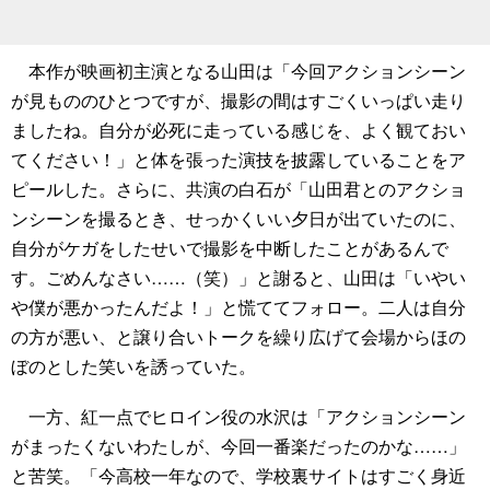
本作が映画初主演となる山田は「今回アクションシーン
が見もののひとつですが、撮影の間はすごくいっぱい走り
ましたね。自分が必死に走っている感じを、よく観ておい
てください！」と体を張った演技を披露していることをア
ピールした。さらに、共演の白石が「山田君とのアクショ
ンシーンを撮るとき、せっかくいい夕日が出ていたのに、
自分がケガをしたせいで撮影を中断したことがあるんで
す。ごめんなさい……（笑）」と謝ると、山田は「いやい
や僕が悪かったんだよ！」と慌ててフォロー。二人は自分
の方が悪い、と譲り合いトークを繰り広げて会場からほの
ぼのとした笑いを誘っていた。
一方、紅一点でヒロイン役の水沢は「アクションシーン
がまったくないわたしが、今回一番楽だったのかな……」
と苦笑。「今高校一年なので、学校裏サイトはすごく身近