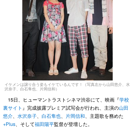
イケメンは譲り合う姿もイケているんです！（写真左から山田悠介、水
沢奈子、白石隼也、片岡信和）
15日、ヒューマントラストシネマ渋谷にて、映画『
学校
裏サイト
』完成披露プレミア試写会が行われ、主演の
山田
悠介
、
水沢奈子
、
白石隼也
、
片岡信和
、主題歌を務めた
+Plus
、そして
福田陽平
監督が登壇した。