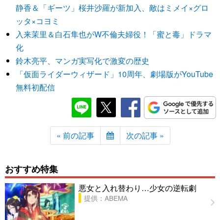
静香＆「ギーツ」桜井沙羅が新加入、敵はミメイ×グロ
ッタ×コヨミ
入来茉里＆白石隼也がW不倫夫婦役！「蜜と毒」ドラマ
化
鈴木亮平、マンガ実写化で激変の歴史
「仮面ライダーウィザード」10周年、劇場版がYouTube
無料初配信
« 前の記事
次の記事 »
おすすめ特集
悪女と入れ替わり…少女の逆転劇
提供：ABEMA