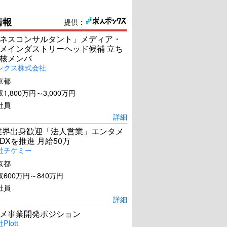
情報
提供：
ネスコンサルタント」メディア・
メインダストリーヘッド候補 立ち
核メンバ
レクス株式会社
京都
1,800万円～3,000万円
社員
詳細
s業界出身歓迎「法人営業」エンタメ
DXを推進 月給50万
社チケミー
京都
600万円～840万円
社員
詳細
メ事業開発ポジション
lott