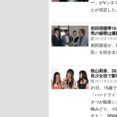
ー」がVシネ
とが決定した
初回視聴率1
気の秘密は撮
2012年7月2
初回放送が、
区）を叩き出
秋山莉奈、2
良少女役で新
2011年5月2
21日、15
『ハードライ
さつが銀座シ
崎みどり、小
すえこ、関顕