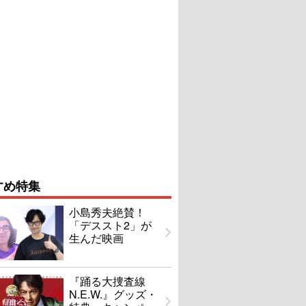
すめ特集
小島秀夫絶賛！
「デススト2」が
生んだ映画
『踊る大捜査線
N.E.W.』グッズ・