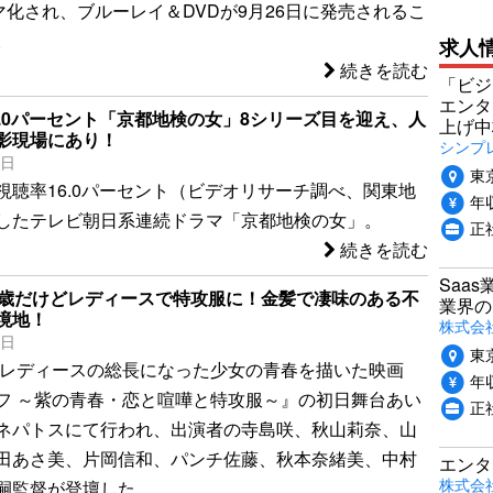
マ化され、ブルーレイ＆DVDが9月26日に発売されるこ
。
求人
続きを読む
「ビジ
エンタ
6.0パーセント「京都地検の女」8シリーズ目を迎え、人
上げ中
影現場にあり！
シンプ
6日
東
視聴率16.0パーセント（ビデオリサーチ調べ、関東地
年収
したテレビ朝日系連続ドラマ「京都地検の女」。
正
続きを読む
Saa
6歳だけどレディースで特攻服に！金髪で凄味のある不
業界の
境地！
株式会
2日
東
歳でレディースの総長になった少女の青春を描いた映画
年収
フ ～紫の青春・恋と喧嘩と特攻服～』の初日舞台あい
正
ネパトスにて行われ、出演者の寺島咲、秋山莉奈、山
田あさ美、片岡信和、パンチ佐藤、秋本奈緒美、中村
エンタ
株式会社P
嗣監督が登壇した。