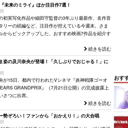
H』『未来のミライ』ほか注目作7選！
0日
の初実写化作品や細田守監督の3年ぶり最新作、名作音
タリーの続編など、注目作が控えている今週末。さま
ルからピックアップした、おすすめ映画7作品を紹介す
続きを読む
ま姿の及川奈央が登場！「久しぶりでおじゃる！」に
5日
おす
央が15日、都内で行われたVシネマ『炎神戦隊ゴーオ
YEARS GRANDPRIX』（7月21日公開）の完成披露上
いさつに出席。
続きを読む
ー勢ぞろい！ファンから「おかえり！」の大合唱
5日