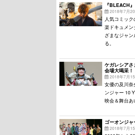
『BLEAC
2018年7月2
人気コミック
楽ドキュメン
ざまなジャン
る。
ケガレシアさ
会場大喝采！
2018年7月1
女優の及川奈
ンジャー 10 
映会＆舞台あ
ゴーオンジャ
2018年7月1