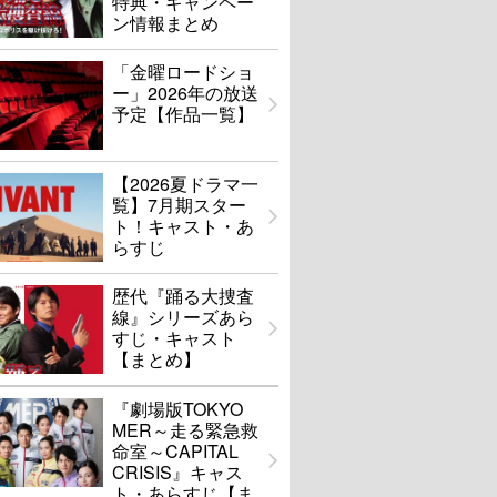
特典・キャンペー
ン情報まとめ
「金曜ロードショ
ー」2026年の放送
予定【作品一覧】
【2026夏ドラマ一
覧】7月期スター
ト！キャスト・あ
らすじ
歴代『踊る大捜査
線』シリーズあら
すじ・キャスト
【まとめ】
『劇場版TOKYO
MER～走る緊急救
命室～CAPITAL
CRISIS』キャス
ト・あらすじ【ま