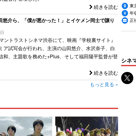
東
続きを読む
年収
正
の山田悠介ら、「僕が悪かった！」とイケメン同士で譲り
6日
ーマントラストシネマ渋谷にて、映画『学校裏サイト』
ミア試写会が行われ、主演の山田悠介、水沢奈子、白
信和、主題歌を務めた+Plus、そして福田陽平監督が登
シネ
続きを読む
もっと見る »