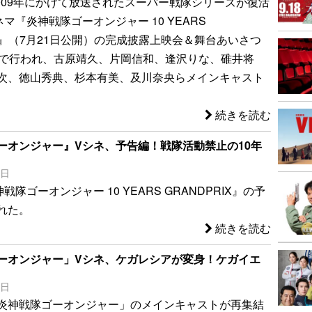
2009年にかけて放送されたスーパー戦隊シリーズが復活
マ『炎神戦隊ゴーオンジャー 10 YEARS
IX』（7月21日公開）の完成披露上映会＆舞台あいさつ
内で行われ、古原靖久、片岡信和、逢沢りな、碓井将
次、徳山秀典、杉本有美、及川奈央らメインキャスト
続きを読む
ーオンジャー』Vシネ、予告編！戦隊活動禁止の10年
5日
戦隊ゴーオンジャー 10 YEARS GRANDPRIX』の予
れた。
続きを読む
ーオンジャー」Vシネ、ケガレシアが変身！ケガイエ
8日
炎神戦隊ゴーオンジャー」のメインキャストが再集結