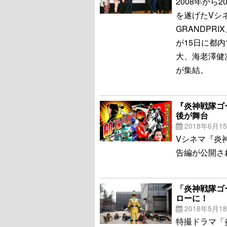
2008年から
を遂げたVシネ
GRANDPR
が15日に都
大、海老澤健
が集結。
『炎神戦隊ゴ
後が舞台
2018年6月1
Vシネマ『炎神
告編が公開さ
「炎神戦隊ゴ
ローに！
2018年5月1
特撮ドラマ「