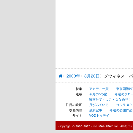
2009年
8月26日
グウィネス・パ
特集
アカデミー賞
東京国際映
連載
今月の5つ星
今週のクロ
映画たて・よこ・ななめ見！
注目の映画
月がみている
ゴジラ-0.0
映画情報
最新記事
今週の公開作品
サイト
VODトゥデイ
Copyright © 2000-2026 CINEMATODAY, Inc. All rights 