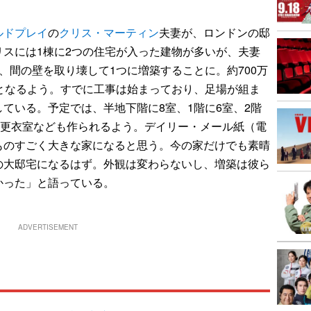
ルドプレイ
の
クリス・マーティン
夫妻が、ロンドンの邸
スには1棟に2つの住宅が入った建物が多いが、夫妻
、間の壁を取り壊して1つに増築することに。約700万
となるよう。すでに工事は始まっており、足場が組ま
ている。予定では、半地下階に8室、1階に6室、2階
や更衣室なども作られるよう。デイリー・メール紙（電
ものすごく大きな家になると思う。今の家だけでも素晴
の大邸宅になるはず。外観は変わらないし、増築は彼ら
かった」と語っている。
ADVERTISEMENT