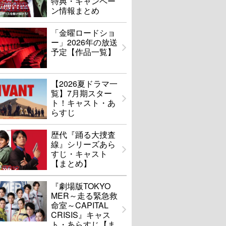
特典・キャンペー
ン情報まとめ
「金曜ロードショ
ー」2026年の放送
予定【作品一覧】
【2026夏ドラマ一
覧】7月期スター
ト！キャスト・あ
らすじ
歴代『踊る大捜査
線』シリーズあら
すじ・キャスト
【まとめ】
『劇場版TOKYO
MER～走る緊急救
命室～CAPITAL
CRISIS』キャス
ト・あらすじ【ま