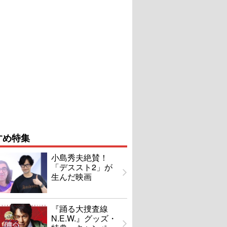
すめ特集
小島秀夫絶賛！
「デススト2」が
生んだ映画
『踊る大捜査線
N.E.W.』グッズ・