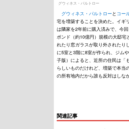
グウィネス・パルトロー
グウィネス・パルトロー
と
コー
宅を増築することを決めた。イギリ
は隣家を2年前に購入済みで、今回
ポンド（約10億円）規模の大邸宅
れたり窓ガラスが取り外されたりし
に5室と3階に8室が作られ、ジム
子版）によると、近所の住民は「
らしいものだけれど、増築で本当
の所有地内だから誰も反対はしな
関連記事