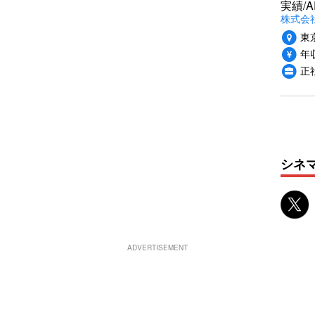
実績/A
株式会社
東
年収
正
シネ
ADVERTISEMENT