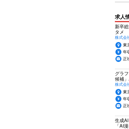
求人
新卒総
タメ
株式会社P
東
年収
正
グラフ
候補」
株式会社
東
年収
正
生成A
「AI