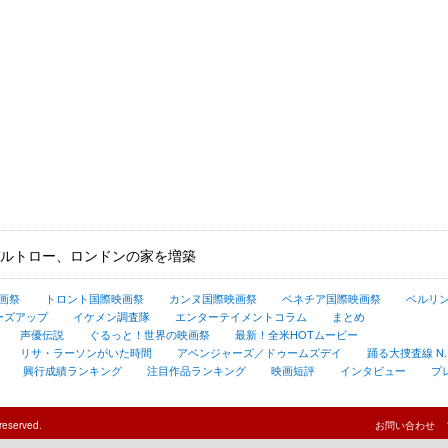
ルトロー、ロンドンの家を増築
画祭
トロント国際映画祭
カンヌ国際映画祭
ベネチア国際映画祭
ベルリ
ーズアップ
イケメン調査隊
エンターテイメントコラム
まとめ
声優伝説
ぐるっと！世界の映画祭
最新！全米HOTムービー
リサ・ラーソンがいた時間
アベンジャーズ／ドゥームズデイ
踊る大捜査線 N.E.
興行成績ランキング
注目作品ランキング
映画短評
インタビュー
プ
reserved.
お問い合わせ