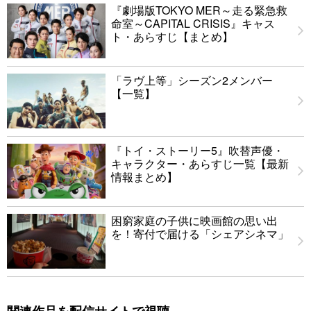
『劇場版TOKYO MER～走る緊急救
命室～CAPITAL CRISIS』キャス
ト・あらすじ【まとめ】
「ラヴ上等」シーズン2メンバー
【一覧】
『トイ・ストーリー5』吹替声優・
キャラクター・あらすじ一覧【最新
情報まとめ】
困窮家庭の子供に映画館の思い出
を！寄付で届ける「シェアシネマ」
関連作品を配信サイトで視聴