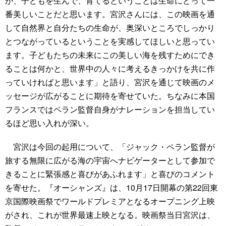
が、子どもを生んで、育てるということは生命にとって一
番美しいことだと思います。宮沢さんには、この映画を通
して自然界と自分たちの生命が、奥深いところでしっかり
とつながっているということを実感してほしいと思ってい
ます。子どもたちの未来にこの美しい海を残すためにでき
ることは何かと、世界中の人々に考えるきっかけを共に作
っていければと思います」と語り、宮沢を通じて映画のメ
ッセージが広がることに期待を寄せていた。ちなみに本国
フランスではペラン監督自身がナレーションを担当してい
るほど思い入れが深い。
宮沢は今回の起用について、「ジャック・ペラン監督が
旅する無限に広がる海の宇宙へナビゲーターとして参加で
きることに緊張感と喜びがあふれます」と喜びのコメント
を寄せた。『オーシャンズ』は、10月17日開幕の第22回東
京国際映画祭でワールドプレミアとなるオープニング上映
がされ、これが世界最速上映となる。映画祭当日宮沢は、