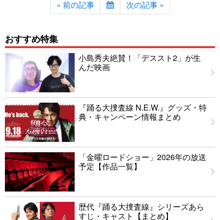
« 前の記事
次の記事 »
おすすめ特集
小島秀夫絶賛！「デススト2」が生
んだ映画
『踊る大捜査線 N.E.W.』グッズ・特
典・キャンペーン情報まとめ
「金曜ロードショー」2026年の放送
予定【作品一覧】
歴代『踊る大捜査線』シリーズあら
すじ・キャスト【まとめ】