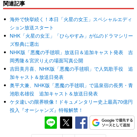
関連記事
海外で快挙続く！本日「火星の女王」スペシャルエディ
ション放送スタート
NHK「火星の女王」「ひらやすみ」が仏のドラマシリー
ズ祭典に選出
NHK版「悪魔の手毬唄」放送日＆追加キャスト発表 吉
岡秀隆＆宮沢りえの場面写真公開
吉田美月喜、NHK版「悪魔の手毬唄」で人気歌手役 追
加キャスト＆放送日発表
奥平大兼、NHK版「悪魔の手毬唄」で温泉宿の長男・青
池歌名雄役 追加キャスト＆放送日発表
ケタ違いの限界映像！ドキュメンタリー史上最高70億円
投入『オーシャンズ』特報解禁！