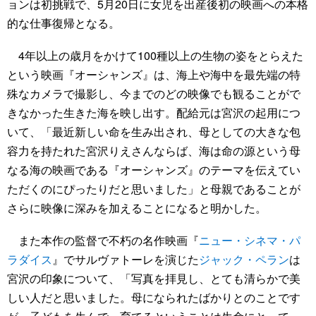
ョンは初挑戦で、5月20日に女児を出産後初の映画への本格
的な仕事復帰となる。
4年以上の歳月をかけて100種以上の生物の姿をとらえた
という映画『オーシャンズ』は、海上や海中を最先端の特
殊なカメラで撮影し、今までのどの映像でも観ることがで
きなかった生きた海を映し出す。配給元は宮沢の起用につ
いて、「最近新しい命を生み出され、母としての大きな包
容力を持たれた宮沢りえさんならば、海は命の源という母
なる海の映画である『オーシャンズ』のテーマを伝えてい
ただくのにぴったりだと思いました」と母親であることが
さらに映像に深みを加えることになると明かした。
また本作の監督で不朽の名作映画『
ニュー・シネマ・パ
ラダイス
』でサルヴァトーレを演じた
ジャック・ペラン
は
宮沢の印象について、「写真を拝見し、とても清らかで美
しい人だと思いました。母になられたばかりとのことです