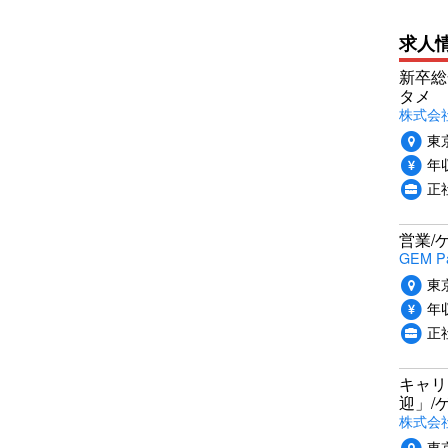
求人
新卒総
タメ
株式会社P
東
年収
正
営業/
GEM P
東
年収
正
キャリ
迎」/
株式会
東