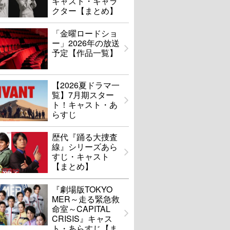
キャスト・キャラ
クター【まとめ】
「金曜ロードショ
ー」2026年の放送
予定【作品一覧】
【2026夏ドラマ一
覧】7月期スター
ト！キャスト・あ
らすじ
歴代『踊る大捜査
線』シリーズあら
すじ・キャスト
【まとめ】
『劇場版TOKYO
MER～走る緊急救
命室～CAPITAL
CRISIS』キャス
ト・あらすじ【ま