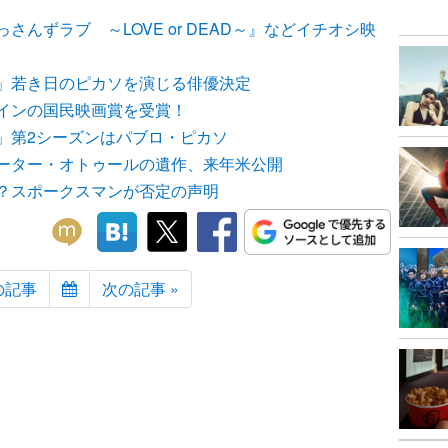
んずラブ ～LOVE or DEAD～』などイチオシ映
」若き日のピカソを演じる俳優決定
インの国民映画賞を受賞！
」第2シーズンはパブロ・ピカソ
ーター・オトゥールの遺作、来年米公開
？スポークスマンが否定の声明
の記事
次の記事 »