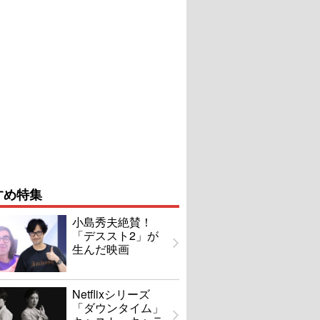
すめ特集
小島秀夫絶賛！
「デススト2」が
生んだ映画
Netflixシリーズ
「ダウンタイム」