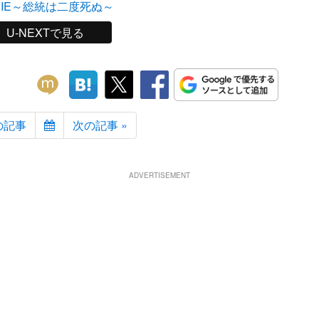
VIE～総統は二度死ぬ～
U-NEXTで見る
の記事
次の記事 »
ADVERTISEMENT