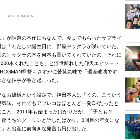
ADVERTISEMENT
ズ
」が話題の本作にちなんで、今までもらったサプライ
田は「わたしの誕生日に、部屋中サクラが咲いていた。
用の）サクラの木を何本も置いてくれていたの。それに
,000本くれたことも」と浮世離れした仰天エピソード
ROGMAN監督もさすがに苦笑気味で「環境破壊です
大きな拍手が巻き起こった。
なお嬢様という設定で、神田本人は「うの、こういう
惑気味。それでもアフレコはほとんど一発OKだったと
のこと。2011年も始まったばかりだが、「子ども？
昨夜うちのダーリンと話したばかり。3回目の年女にな
て」と出産に前向きな発言も飛び出した。