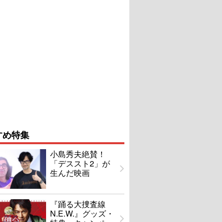
すめ特集
小島秀夫絶賛！
「デススト2」が
生んだ映画
『踊る大捜査線
N.E.W.』グッズ・