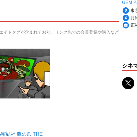
GEM P
東
月給
正
リエイトタグが含まれており、リンク先での会員登録や購入など
シネ
密結社 鷹の爪 THE