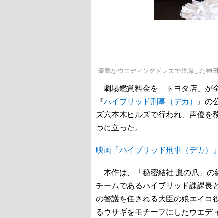
豪華なウエディングドレスで登場した神
劇場鑑賞料金を「トヨタ店」が全
『
ハイブリッド刑事（デカ）
』の
ズ六本木ヒルズで行われ、声優を
つに立った。
映画『ハイブリッド刑事（デカ）
本作は、「秘密結社 鷹の爪」の
チームであるハイブリッド課課長
の警護を任される大臣の娘エイコ
るウサギをモチーフにしたウエデ