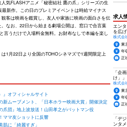
気FLASHアニメ「秘密結社 鷹の爪」シリーズの生
場版最新作。この日のプレミアイベントは時給マイナス
求人
円）で、観客は映画を鑑賞し、友人や家族に映画の面白さを伝
。なお、22日から始まる劇場公開は、窓口で合言葉
エンタ
を広げ
」と言うだけで入場料金無料。お財布なしで本編を楽し
株式会
東
年収
は1月22日より全国のTOHOシネマズで1週間限定上
正
「企画
け」」
株式会
東
）』オフィシャルサイト
年収
の新ムーブメント、「日本ホラー映画大賞」開催決定
正
 鷹の爪団』地上波放送！山田孝之がバットマン役
！ママ友ショットに反響
「デジ
ンタメ
美肌に「綺麗すぎ」