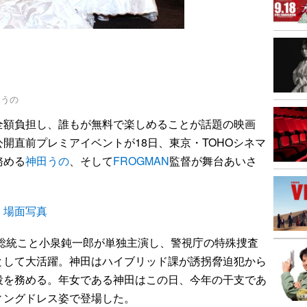
田うの
額負担し、誰もが無料で楽しめることが話題の映画
公開直前プレミアイベントが18日、東京・TOHOシネマ
務める
神田うの
、そして
FROGMAN
監督が舞台あいさ
』場面写真
総統こと小泉鈍一郎が単独主演し、警視庁の特殊捜査
として大活躍。神田はハイブリッド課が誘拐脅迫犯から
役を務める。年女である神田はこの日、今年の干支であ
ィングドレス姿で登場した。