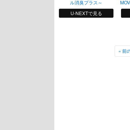
ル消臭プラス～
MO
U-NEXTで見る
« 前