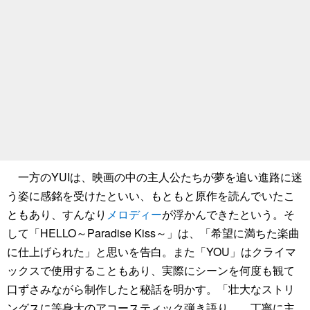
一方のYUIは、映画の中の主人公たちが夢を追い進路に迷
う姿に感銘を受けたといい、もともと原作を読んでいたこ
ともあり、すんなり
メロディー
が浮かんできたという。そ
して「HELLO～Paradise Kiss～」は、「希望に満ちた楽曲
に仕上げられた」と思いを告白。また「YOU」はクライマ
ックスで使用することもあり、実際にシーンを何度も観て
口ずさみながら制作したと秘話を明かす。「壮大なストリ
ングスに等身大のアコースティック弾き語り……丁寧に主