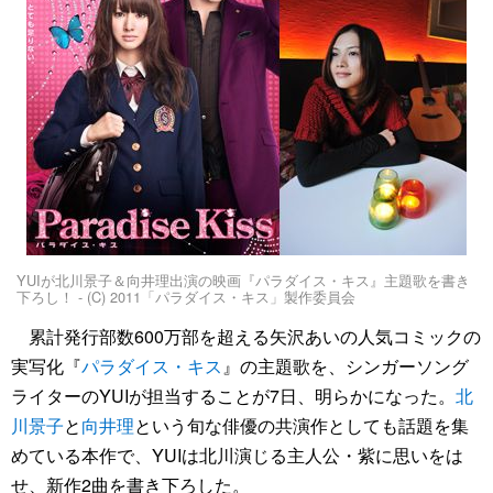
YUIが北川景子＆向井理出演の映画『パラダイス・キス』主題歌を書き
下ろし！ - (C) 2011「パラダイス・キス」製作委員会
累計発行部数600万部を超える矢沢あいの人気コミックの
実写化『
パラダイス・キス
』の主題歌を、シンガーソング
ライターのYUIが担当することが7日、明らかになった。
北
川景子
と
向井理
という旬な俳優の共演作としても話題を集
めている本作で、YUIは北川演じる主人公・紫に思いをは
せ、新作2曲を書き下ろした。