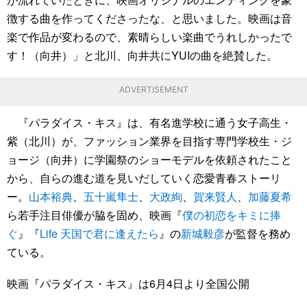
徴する曲を作ってくださったな、と思いました。映画は音
楽で作品が変わるので、素晴らしい楽曲でうれしかったで
す！（向井）」と北川、向井共にYUIの曲を絶賛した。
ADVERTISEMENT
『パラダイス・キス』は、有名進学校に通う女子高生・
紫（北川）が、ファッション業界を目指す専門学校生・ジ
ョージ（向井）に学園祭のショーモデルを依頼されたこと
から、自らの進む道を見いだしていく恋愛青春ストーリ
ー。
山本裕典
、
五十嵐隼士
、
大政絢
、
賀来賢人
、
加藤夏希
ら若手注目俳優が脇を固め、映画『
僕の初恋をキミに捧
ぐ
』『
Life 天国で君に逢えたら
』の
新城毅彦
が監督を務め
ている。
映画『パラダイス・キス』は6月4日より全国公開