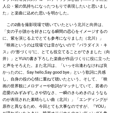
人公・紫の気持ちになったつもりで表現したいと思いまし
た」と楽曲に込めた思いを明かした。
この2曲を撮影現場で聴いていたという北川と向井は、
「女の子が誰かを好きになる瞬間の恋心をイメージするの
に、紫を演じる上でとても参考になりました（北川）」
「映画というのは現場では音がないので『パラダイス・キ
ス』の“形づくり”に、とても役立てることができました（向
井）」とYUIの書き下ろした楽曲が作品づくりに役に立った
と声をそろえた。また北川は、「いっそ出逢わなければ良
かったのに、Say hello,Say good bye」という歌詞に共感
し、自身の役の心情に重ねて聴いたという。そして、「映
画の世界観にメロディーや歌詞がマッチしていて、若者の
恋愛のみずみずしさや切なさ、一瞬のきらめきのようなも
のが表現された素晴らしい曲（北川）」「エンディングが
原作と異なるため、今回とても大事なのですが、『YOU』
が流れていたときに、映画オリジナルのエンディングを象