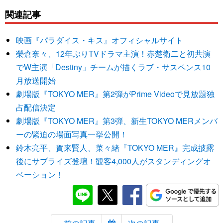
関連記事
映画『パラダイス・キス』オフィシャルサイト
榮倉奈々、12年ぶりTVドラマ主演！赤楚衛二と初共演
でW主演「Destiny」チームが描くラブ・サスペンス10
月放送開始
劇場版『TOKYO MER』第2弾がPrime Videoで見放題独
占配信決定
劇場版『TOKYO MER』第3弾、新生TOKYO MERメンバ
ーの緊迫の場面写真一挙公開！
鈴木亮平、賀来賢人、菜々緒『TOKYO MER』完成披露
後にサプライズ登壇！観客4,000人がスタンディングオ
ベーション！