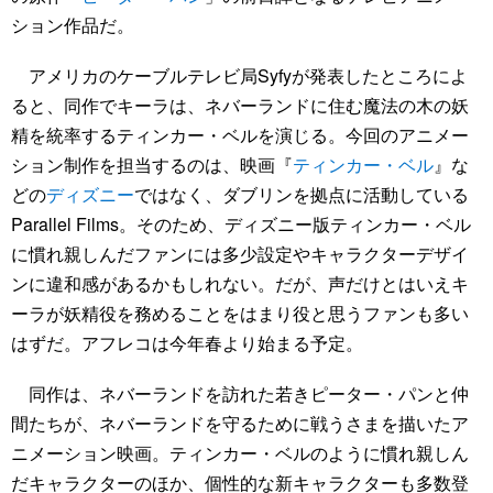
ション作品だ。
アメリカのケーブルテレビ局Syfyが発表したところによ
ると、同作でキーラは、ネバーランドに住む魔法の木の妖
精を統率するティンカー・ベルを演じる。今回のアニメー
ション制作を担当するのは、映画『
ティンカー・ベル
』な
どの
ディズニー
ではなく、ダブリンを拠点に活動している
Parallel Films。そのため、ディズニー版ティンカー・ベル
に慣れ親しんだファンには多少設定やキャラクターデザイ
ンに違和感があるかもしれない。だが、声だけとはいえキ
ーラが妖精役を務めることをはまり役と思うファンも多い
はずだ。アフレコは今年春より始まる予定。
同作は、ネバーランドを訪れた若きピーター・パンと仲
間たちが、ネバーランドを守るために戦うさまを描いたア
ニメーション映画。ティンカー・ベルのように慣れ親しん
だキャラクターのほか、個性的な新キャラクターも多数登