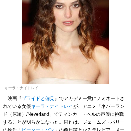
キーラ・ナイトレイ
映画『
プライドと偏見
』でアカデミー賞にノミネートさ
れている女優
キーラ・ナイトレイ
が、アニメ「ネバーラン
ド（原題）/Neverland」でティンカー・ベルの声優に挑戦
することが明らかになった。同作は、ジェームズ・バリー
の原作「
ピーター・パン
」の前日譚となるテレビアニメー