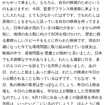
からやって来ました。もちろん、自分の映画のためという
のもありますが、今回、監督でフランス映画祭に来ようと
した人たちは、とても少なかったはずです。でもわたしは
原発のことをきちんと語っている自分の映画を持ってきま
した。日本の血が流れている12歳の少女が、いまから20年
前に、地球の全人類に向けてSOSを投げかけた、歴史に残
る素晴らしいスピーチをもとに作られた映画です。現在31
歳になった今でも環境問題に取り組み続けている彼女は、
映画の中で、原発問題を“悪魔との契約”と言いました。日本
でも大規模なデモがありました。わたしも撮影に行き、多
くのエコロジーを訴えている市民と出会いました。あの
日、わたしと励ましあった彼らは、わたしの映画が今日か
ら公開されることも知っているはずです。でもなぜ、今
日、私の映画の客席は空っぽなんでしょう。昨日の上映会
場も、今日の上映会場も、半分以上が閑散とした空席状態
なのでしょうか。6月11日に出会った多くの脱原発を求める
市民は、いったいどこにいるのでしょう？ ほんとうに残