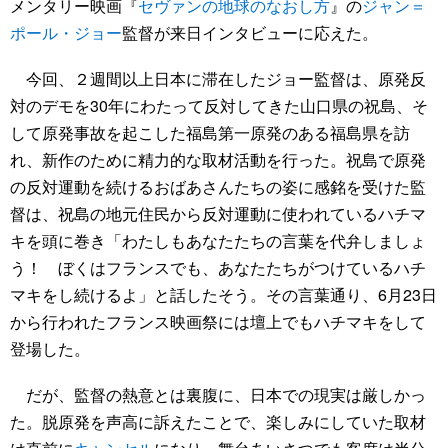
メンタリー映画『
セヴァンの地球のなおし方
』の
ジャン＝
ポール・ジョー
監督が来日インタビューに応えた。
今回、２週間以上日本に滞在したジョー監督は、原発反
対のデモを30年にわたって反対してきた山口県の祝島、そ
して原発事故を起こした福島第一原発のある福島県を訪
れ、新作のために精力的な取材活動を行った。祝島で原発
の反対運動を続けるおばあさんたちの姿に感銘を受けた監
督は、祝島の地元住民から反対運動に使われているハチマ
キを頭に巻き「わたしもあなたたちの言葉を代弁しましょ
う！ ぼくはフランスでも、あなたたちがつけているハチ
マキをし続けるよ」と話したそう。その言葉通り、6月23日
から行われたフランス映画祭には壇上でもハチマキをして
登場した。
だが、監督の熱意とは裏腹に、日本での現実は厳しかっ
た。脱原発を声高に訴えたことで、楽しみにしていた取材