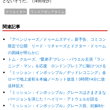
どないそうだ。（澤田理沙）
クリエイター
ワンスアポンアタイム
関連記事
『アベンジャーズ／ドゥームズデイ』新予告、コミコン
限定で公開 リード・リチャーズとドクター・ドゥーム
の因縁が明らかに
トム・クルーズ、“愛弟子”グレン・パウエル主演『ラン
ニング・マン』を応援 ロンドンプレミアに駆けつける
『ミッション：インポッシブル／デッドレコニング』金
ローで地上波初＆本編ノーカット放送！3時間14分に放
送枠拡大
『ミッション：インポッシブル』グレースはさまざまな
バージョンを演じた！ヘイリー・アトウェルが語る
『ミッション：インポッシブル』グレース役、妊娠8か