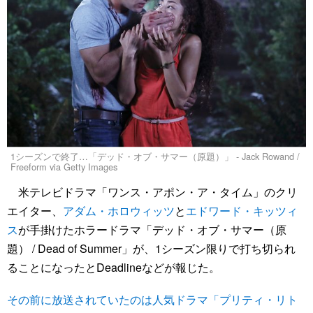
1シーズンで終了…「デッド・オブ・サマー（原題）」 - Jack Rowand /
Freeform via Getty Images
米テレビドラマ「ワンス・アポン・ア・タイム」のクリ
エイター、
アダム・ホロウィッツ
と
エドワード・キッツィ
ス
が手掛けたホラードラマ「デッド・オブ・サマー（原
題） / Dead of Summer」が、1シーズン限りで打ち切られ
ることになったとDeadlineなどが報じた。
その前に放送されていたのは人気ドラマ「プリティ・リト