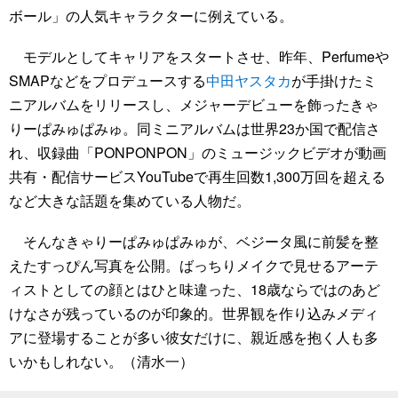
ボール」の人気キャラクターに例えている。
モデルとしてキャリアをスタートさせ、昨年、Perfumeや
SMAPなどをプロデュースする
中田ヤスタカ
が手掛けたミ
ニアルバムをリリースし、メジャーデビューを飾ったきゃ
りーぱみゅぱみゅ。同ミニアルバムは世界23か国で配信さ
れ、収録曲「PONPONPON」のミュージックビデオが動画
共有・配信サービスYouTubeで再生回数1,300万回を超える
など大きな話題を集めている人物だ。
そんなきゃりーぱみゅぱみゅが、ベジータ風に前髪を整
えたすっぴん写真を公開。ばっちりメイクで見せるアーテ
ィストとしての顔とはひと味違った、18歳ならではのあど
けなさが残っているのが印象的。世界観を作り込みメディ
アに登場することが多い彼女だけに、親近感を抱く人も多
いかもしれない。（清水一）