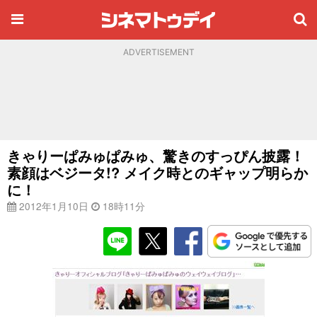
ADVERTISEMENT
きゃりーぱみゅぱみゅ、驚きのすっぴん披露！
素顔はベジータ!? メイク時とのギャップ明らか
に！
2012年1月10日
18時11分