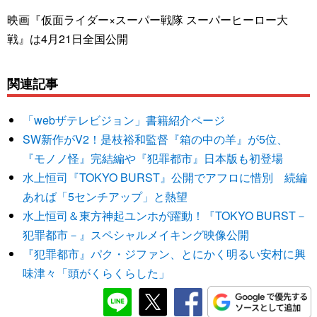
映画『仮面ライダー×スーパー戦隊 スーパーヒーロー大
戦』は4月21日全国公開
関連記事
「webザテレビジョン」書籍紹介ページ
SW新作がV2！是枝裕和監督『箱の中の羊』が5位、
『モノノ怪』完結編や『犯罪都市』日本版も初登場
水上恒司『TOKYO BURST』公開でアフロに惜別 続編
あれば「5センチアップ」と熱望
水上恒司＆東方神起ユンホが躍動！『TOKYO BURST－
犯罪都市－』スペシャルメイキング映像公開
『犯罪都市』パク・ジファン、とにかく明るい安村に興
味津々「頭がくらくらした」