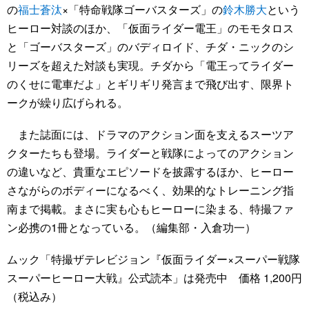
の
福士蒼汰
×「特命戦隊ゴーバスターズ」の
鈴木勝大
という
ヒーロー対談のほか、「仮面ライダー電王」のモモタロス
と「ゴーバスターズ」のバディロイド、チダ・ニックのシ
リーズを超えた対談も実現。チダから「電王ってライダー
のくせに電車だよ」とギリギリ発言まで飛び出す、限界ト
ークが繰り広げられる。
また誌面には、ドラマのアクション面を支えるスーツア
クターたちも登場。ライダーと戦隊によってのアクション
の違いなど、貴重なエピソードを披露するほか、ヒーロー
さながらのボディーになるべく、効果的なトレーニング指
南まで掲載。まさに実も心もヒーローに染まる、特撮ファ
ン必携の1冊となっている。（編集部・入倉功一）
ムック「特撮ザテレビジョン『仮面ライダー×スーパー戦隊
スーパーヒーロー大戦』公式読本」は発売中 価格 1,200円
（税込み）